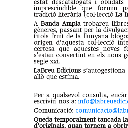
estat descatalogats i oblidat
imprescindible que formin p
tradició literària (col·lecció
La I
A
Banda Ampla
trobareu llibre
gèneres, passant per la divulgaci
títols fruit de la llunyana blog
orígen d’aquesta col·lecció in
certesa que aquestes noves f
s’estan convertint en els nous gè
segle xxi.
LaBreu Edicions
s’autogestiona 
allò que estima.
Per a qualsevol consulta, encà
escriviu-nos a:
info@labreuedic
Comunicació:
comunicacio@labr
Queda temporalment tancada la
d’originals, quan tornem a obri