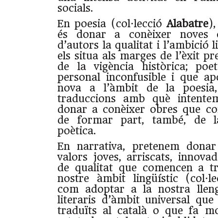
socials.
En poesia (col·lecció
Alabatre
)
és donar a conèixer noves 
d’autors la qualitat i l’ambició l
els situa als marges de l’èxit pr
de la vigència històrica; po
personal inconfusible i que a
nova a l’àmbit de la poesia
traduccions amb què intente
donar a conèixer obres que c
de formar part, també, de la
poètica.
En narrativa, pretenem donar
valors joves, arriscats, innova
de qualitat que comencen a tr
nostre àmbit lingüístic (col·l
com adoptar a la nostra llen
literaris d’àmbit universal qu
traduïts al català o que fa m