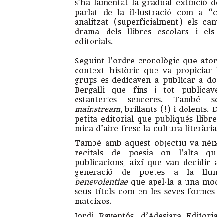
s’ha lamentat la gradual extinció del
parlat de la il·lustració com a “
analitzat (superficialment) els can
drama dels llibres escolars i e
editorials.
Seguint l’ordre cronològic que atorg
context històric que va propiciar 
grups es dedicaven a publicar a dojo
Bergalli que fins i tot publicav
estanteries senceres. També s
mainstream
, brillants (!) i dolents
petita editorial que publiqués llibr
mica d’aire fresc la cultura literàri
També amb aquest objectiu va néix
recitals de poesia on l’alta qu
publicacions, així que van decidir 
generació de poetes a la l
benevolentiae
que apel·la a una mod
seus títols com en les seves formes 
mateixos.
Jordi Raventós, d’Adesiara Editor