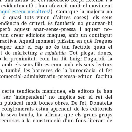
s, evidentment) i han afavorit molt el moviment
aquí estem nosaltres!
). Com que la majoria no
 o quasi tots viuen d’altres coses), els seus
endència de criteri. És fantàstic no guanyar-hi
erò aquest anar-sense-pressa i aquest no-
uin crear edicions maques, amb un contingut
tractiva. Aquell moment pijíssim en què fregues
 paper amb el cap no és tan factible quan el
ent de màrketing
a rajatabla
. Tot plegat doncs,
 la proximitat: com ha dit Luigi Fugaroli, la
t amb els seus llibres com amb els seus lectors
n, també, les barreres de la burocràcia: el fet
ercial-administratiu-premsa-editor facilita
 certa tendència maniquea, els editors ja han
 ser ‘independent’ no implica ser el rei del
 publicat molt bones obres. De fet, Donatella
 conglomerats estan aprenent de les editorials
r la seva banda, ha afirmat que els grans grups
recursos a la construcció d’un fons literari de