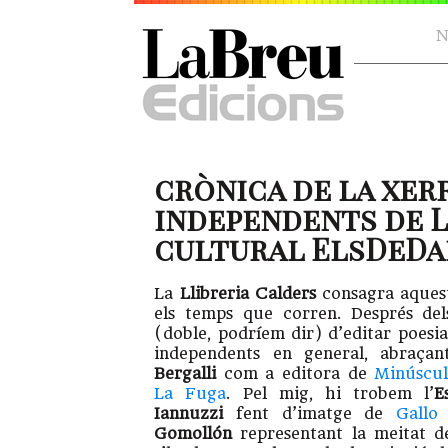
N
crònica de la xer
independents de L
cultural ElsDeDalt
La
Llibreria Calders
consagra aquest
els temps que corren. Després del
(doble, podríem dir) d’editar poesia
independents en general, abraça
Bergalli
com a editora de
Minúscul
La Fuga
. Pel mig, hi trobem l’
E
Iannuzzi
fent d’imatge de
Gallo
Gomollón
representant la meitat d