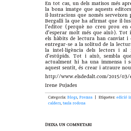
En tot cas, un dels matisos més apre
la bona imatge que aquests editors 
il·lustracions que només serveixen p
Bergalli la que ha afirmat que il·lu
l’editor (perquè no creu prou en e
d’esperar molt més que això). Tot 
els hàbits de lectura han canviat i
entregar-se a la solitud de la lectu
la intel·ligència dels lectors i 
d’estúpids. Tot i això, sembla qu
actualment hi ha una immensa i so
aquest sentit, és crear i atraure nou
http://www.elsdedalt.com/2015/03/
Irene Pujades
Categoria:
Blogs
,
Premsa
| Etiquetes:
edició 
calders
,
taula rodona
Deixa un comnetari