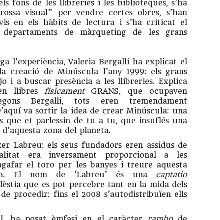
s fons de les llibreries i les biblioteques, s’ha
crossa visual” per vendre certes obres, s’han
vis en els hàbits de lectura i s’ha criticat el
ls departaments de màrqueting de les grans
a l’experiència, Valeria Bergalli ha explicat el
la creació de Minúscula l’any 1999: els grans
 i a buscar presència a les llibreries. Explica
en llibres
físicament
GRANS, que ocupaven
egons Bergalli, tots eren tremendament
. D’aquí va sortir la idea de crear Minúscula: una
es que et parlessin de tu a tu, que insuflés una
a d’aquesta zona del planeta.
er Labreu: els seus fundadors eren assidus de
alitat era inversament proporcional a les
agafar el toro per les banyes i treure aquesta
lum. El nom de ‘Labreu’ és una
captatio
èstia que es pot percebre tant en la mida dels
de procedir: fins el 2008 s’autodistribuïen ells
ial, ha posat èmfasi en el caràcter
rambo
de