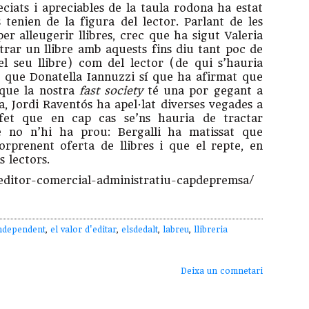
ciats i apreciables de la taula rodona ha estat
tenien de la figura del lector. Parlant de les
er alleugerir llibres, crec que ha sigut Valeria
strar un llibre amb aquests fins diu tant poc de
l seu llibre) com del lector (de qui s’hauria
i que Donatella Iannuzzi sí que ha afirmat que
 que la nostra
fast society
té una por gegant a
ra, Jordi Raventós ha apel·lat diverses vegades a
al fet que en cap cas se’ns hauria de tractar
e no n’hi ha prou: Bergalli ha matissat que
rprenent oferta de llibres i que el repte, en
s lectors.
editor-comercial-administratiu-capdepremsa/
independent
,
el valor d'editar
,
elsdedalt
,
labreu
,
llibreria
Deixa un comnetari