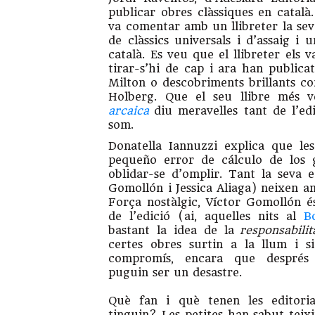
publicar obres clàssiques en català
va comentar amb un llibreter la sev
de clàssics universals i d’assaig i 
català. Es veu que el llibreter els 
tirar-s’hi de cap i ara han publi
Milton o descobriments brillants 
Holberg. Que el seu llibre més 
arcaica
diu meravelles tant de l’ed
som.
Donatella Iannuzzi explica que le
pequeño error de cálculo de los 
oblidar-se d’omplir. Tant la seva e
Gomollón i Jessica Aliaga) neixen am
Força nostàlgic, Víctor Gomollón é
de l’edició (ai, aquelles nits al
B
bastant la idea de la
responsabili
certes obres surtin a la llum i s
compromís, encara que després 
puguin ser un desastre.
Què fan i què tenen les editoria
tinguin? Les petites han sabut teix