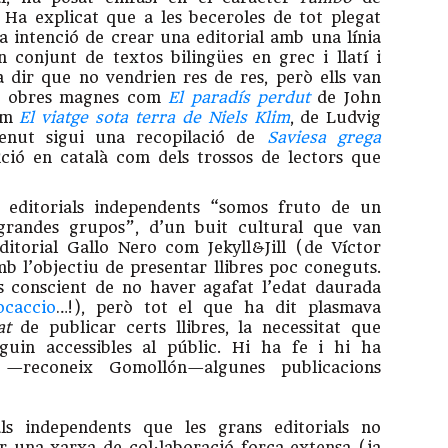
. Ha explicat que a les beceroles de tot plegat
a intenció de crear una editorial amb una línia
un conjunt de textos bilingües en grec i llatí i
va dir que no vendrien res de res, però ells van
cat obres magnes com
El paradís perdut
de John
com
El viatge sota terra de Niels
Klim
,
de Ludvig
venut sigui una recopilació de
Saviesa grega
ició en català com dels trossos de lectors que
s editorials independents “somos fruto de un
grandes grupos”, d’un buit cultural que van
ditorial Gallo Nero com Jekyll&Jill (de Víctor
b l’objectiu de presentar llibres poc coneguts.
s conscient de no haver agafat l’edat daurada
ocaccio
…!), però tot el que ha dit plasmava
tat
de publicar certs llibres, la necessitat que
iguin accessibles al públic. Hi ha fe i hi ha
—reconeix Gomollón—algunes publicacions
ls independents que les grans editorials no
ir una xarxa de col·laboració força extensa (ja