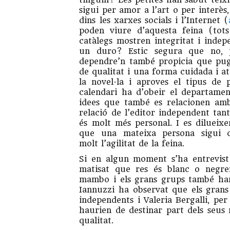
sigui per amor a l’art o per interè
dins les xarxes socials i l’Internet (
poden viure d’aquesta feina (tots
catàlegs mostren integritat i indep
un duro? Estic segura que no, p
dependre’n també propicia que pug
de qualitat i una forma cuidada i a
la novel·la i aproves el tipus de
calendari ha d’obeir el departam
idees que també es relacionen amb
relació de l’editor independent tan
és molt més personal. I es dilueixe
que una mateixa persona sigui com
molt l’agilitat de la feina.
Si en algun moment s’ha entrevist
matisat que res és blanc o negre:
mambo i els grans grups també han
Iannuzzi ha observat que els grans
independents i Valeria Bergalli, pe
haurien de destinar part dels seus 
qualitat.