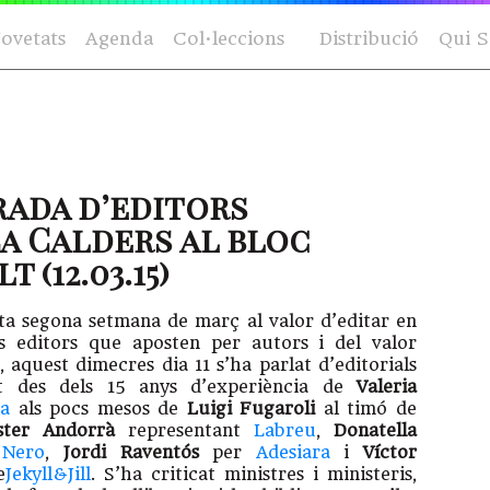
ovetats
Agenda
Col·leccions
Distribució
Qui 
rada d’editors
a Calders al bloc
 (12.03.15)
a segona setmana de març al valor d’editar en
s editors que aposten per autors i del valor
, aquest dimecres dia 11 s’ha parlat d’editorials
nt des dels 15 anys d’experiència de
Valeria
a
als pocs mesos de
Luigi Fugaroli
al timó de
ster Andorrà
representant
Labreu
,
Donatella
 Nero
,
Jordi Raventós
per
Adesiara
i
Víctor
e
Jekyll&Jill
. S’ha criticat ministres i ministeris,