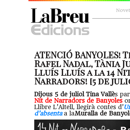
Novet
ATENCIÓ BANYOLES! Ti
Rafel Nadal, Tània Ju
Lluís Lluís a la 14 Ni
Narradors! [5 de juli
Dijous 5 de juliol
Tina Vallè
s par
Nit de Narradors de Banyoles
or
Llibre L’Altell, llegirà contes d’
Un
d’absenta
a la
Muralla de Banyole