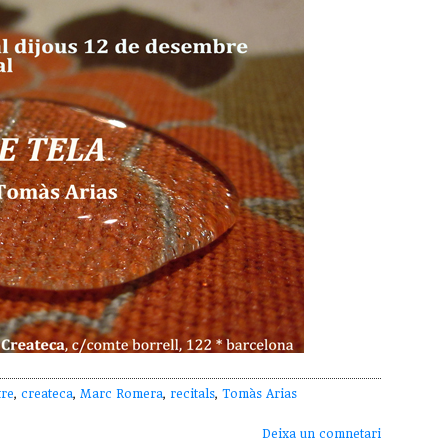
tre
,
createca
,
Marc Romera
,
recitals
,
Tomàs Arias
Deixa un comnetari