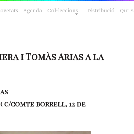
ovetats
Agenda
Col·leccions
Distribució
Qui 
era i Tomàs Arias a la
ias
( c/comte borrell, 12 de