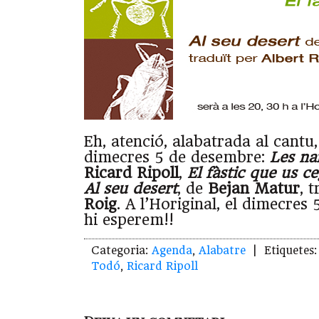
Eh, atenció, alabatrada al cantu, 
dimecres 5 de desembre:
Les na
Ricard Ripoll
,
El fàstic que us c
Al seu desert
, de
Bejan Matur
, t
Roig
. A l’Horiginal, el dimecres
hi esperem!!
Categoria:
Agenda
,
Alabatre
| Etiquetes
Todó
,
Ricard Ripoll