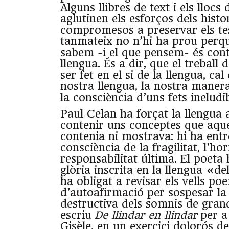
Alguns llibres de text i els lloc
aglutinen els esforços dels histor
compromesos a preservar els tes
tanmateix no n’hi ha prou perqu
sabem -i el que pensem- és cont
llengua. És a dir, que el trebal
ser fet en el si de la llengua, ca
nostra llengua, la nostra mane
la consciència d’uns fets ineludib
Paul Celan ha forçat la llengua
contenir uns conceptes que aque
contenia ni mostrava: hi ha entre
consciència de la fragilitat, l’hor
responsabilitat última. El poeta 
glòria inscrita en la llengua «d
ha obligat a revisar els vells po
d’autoafirmació per sospesar la
destructiva dels somnis de gran
escriu
De llindar en llindar
per a
Gisèle, en un exercici dolorós d