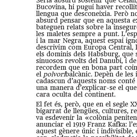
Seria absurd sostenir que Celan
Bucovina, hi pugui haver recolli
llengua que desconeixia. Però n
absurd pensar que en aquesta e
bateguen relats sobre la insegu
les maletes sempre a punt. L’espa
i la mar Negra, aquest espai ignot
descrivim com Europa Central, 
els dominis dels Habsburg, que 
sinuosos revolts del Danubi, i de
recordem que en bona part coi
el
polvorí
balcànic. Depèn de les 
cadascun d’aquests noms conté 
una manera d’explicar-se el que
cara oculta del continent.
El fet és, però, que en el segle 
bigarrat de llengües, cultures, r
va esdevenir la «colònia peniten
anunciar el 1919 Franz Kafka: l’
aquest gènere únic i indivisible, 