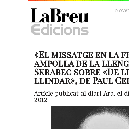
Novet
«El missatge en la f
ampolla de la lleng
Skrabec sobre «De l
llindar», de Paul Ce
Article publicat al diari Ara, el d
2012