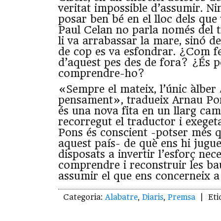
veritat impossible d’assumir. Ni
posar ben bé en el lloc dels que 
Paul Celan no parla només del t
li va arrabassar la mare, sinó 
de cop es va esfondrar. ¿Com fe
d’aquest pes des de fora? ¿És p
comprendre-ho?
«Sempre el mateix, l’únic àlber /
pensament», tradueix Arnau Pon
és una nova fita en un llarg cam
recorregut el traductor i exeget
Pons és conscient -potser més 
aquest país- de què ens hi jugu
disposats a invertir l’esforç nec
comprendre i reconstruir les bau
assumir el que ens concerneix a
Categoria:
Alabatre
,
Diaris
,
Premsa
| Eti