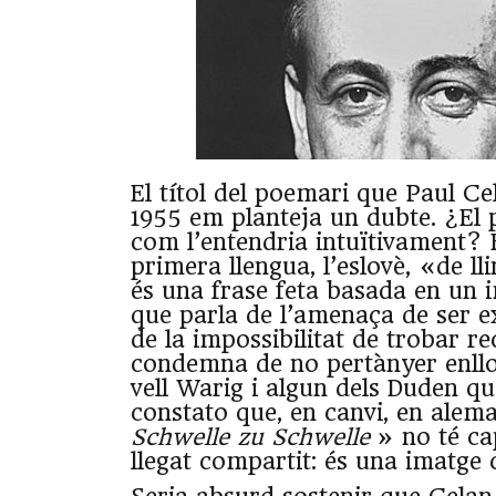
El títol del poemari que Paul Ce
1955 em planteja un dubte. ¿El 
com l’entendria intuïtivament?
primera llengua, l’eslovè, «de ll
és una frase feta basada en un 
que parla de l’amenaça de ser e
de la impossibilitat de trobar rec
condemna de no pertànyer enll
vell Warig i algun dels Duden qu
constato que, en canvi, en alem
Schwelle zu Schwelle
» no té ca
llegat compartit: és una imatge 