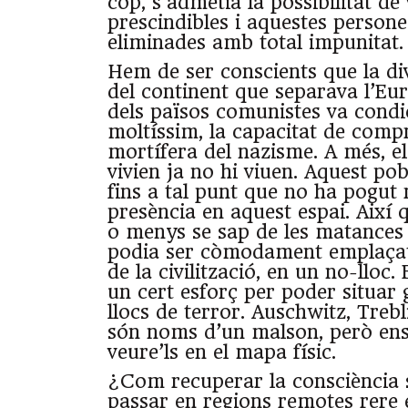
cop, s’admetia la possibilitat d
prescindibles i aquestes persone
eliminades amb total impunitat.
Hem de ser conscients que la div
del continent que separava l’Eu
dels països comunistes va condi
moltíssim, la capacitat de compr
mortífera del nazisme. A més, el
vivien ja no hi viuen. Aquest po
fins a tal punt que no ha pogut 
presència en aquest espai. Així 
o menys se sap de les matances
podia ser còmodament emplaçat 
de la civilització, en un no-lloc.
un cert esforç per poder situar
llocs de terror. Auschwitz, Trebl
són noms d’un malson, però ens
veure’ls en el mapa físic.
¿Com recuperar la consciència 
passar en regions remotes rere 