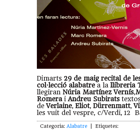
Dimarts
29 de maig
recital de l
col·lecció alabatre
a la
llibreria 
llegiran
Núria Martínez Vernís
,
M
Romera
i
Andreu Subirats
texto
de
Verlaine
,
Eliot
,
Dürrenmatt
,
Vi
les vuit del vespre, c/Verdi, 12 
Categoria:
Alabatre
| Etiquetes: