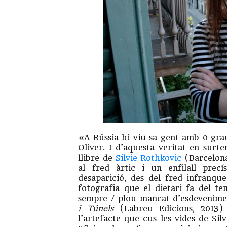
«A Rússia hi viu sa gent amb 0 grau
Oliver. I d’aquesta veritat en surte
llibre de
Silvie Rothkovic
(Barcelona
al fred àrtic i un enfilall pre
desaparició, des del fred infranqu
fotografia que el dietari fa del te
sempre / plou mancat d’esdevenimen
i Túnels
(Labreu Edicions, 2013) 
l’artefacte que cus les vides de Sil