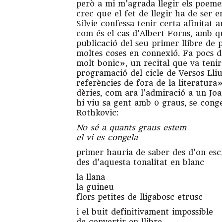
però a mi m’agrada llegir els poemes
crec que el fet de llegir ha de ser e
Silvie confessa tenir certa afinitat 
com és el cas d’Albert Forns, amb qu
publicació del seu primer llibre de 
moltes coses en connexió. Fa pocs di
molt bonic», un recital que va tenir
programació del cicle de Versos Lli
referències de fora de la literatur
dèries, com ara l’admiració a un Jo
hi viu sa gent amb 0 graus, se conge
Rothkovic:
No sé a quants graus estem
el vi es congela
primer hauria de saber des d’on esc
des d’aquesta tonalitat en blanc
la llana
la guineu
flors petites de lligabosc etrusc
i el buit definitivament impossible
de convertir en llibre.