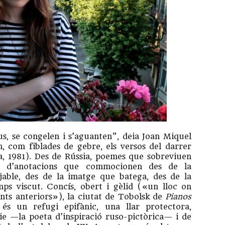
s, se congelen i s’aguanten”, deia Joan Miquel
n, com fiblades de gebre, els versos del darrer
, 1981). Des de Rússia, poemes que sobreviuen
cís d’anotacions que commocionen des de la
ejable, des de la imatge que batega, des de la
mps viscut. Concís, obert i gèlid («un lloc on
ts anteriors»), la ciutat de Tobolsk de
Pianos
és un refugi epifànic, una llar protectora,
vie —la poeta d’inspiració ruso-pictòrica— i de