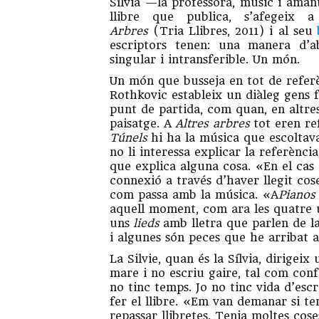
Sílvia —la professora, músic i amant
llibre que publica, s’afegeix
Arbres
(Tria Llibres, 2011) i al seu
escriptors tenen: una manera d’a
singular i intransferible. Un món.
Un món que busseja en tot de referèn
Rothkovic estableix un diàleg gens 
punt de partida, com quan, en altres 
paisatge. A
Altres arbres
tot eren re
Túnels
hi ha la música que escoltava
no li interessa explicar la referènc
que explica alguna cosa. «En el cas 
connexió a través d’haver llegit co
com passa amb la música. «A
Pianos 
aquell moment, com ara les quatre ú
uns
lieds
amb lletra que parlen de la
i algunes són peces que he arribat 
La Silvie, quan és la Sílvia, dirigei
mare i no escriu gaire, tal com confe
no tinc temps. Jo no tinc vida d’escr
fer el llibre. «Em van demanar si te
repassar llibretes. Tenia moltes cose