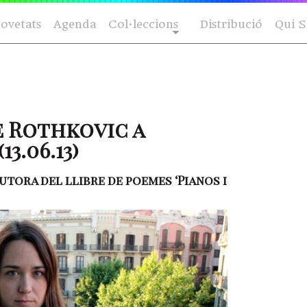
ovetats
Agenda
Col·leccions
Distribució
Qui 
e Rothkovic a
3.06.13)
autora del llibre de poemes ‘Pianos i