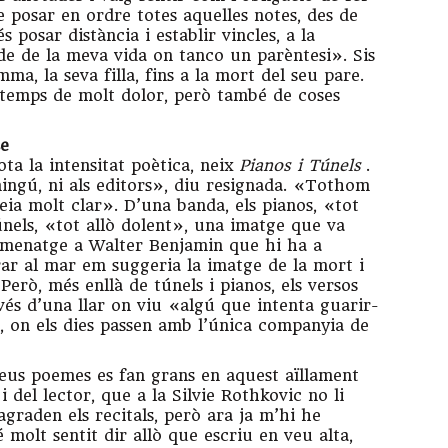
de posar en ordre totes aquelles notes, des de
 posar distància i establir vincles, a la
de de la meva vida on tanco un parèntesi». Sis
a, la seva filla, fins a la mort del seu pare.
temps de molt dolor, però també de coses
se
ta la intensitat poètica, neix
Pianos i Túnels
.
 ningú, ni als editors», diu resignada. «Tothom
eia molt clar». D’una banda, els pianos, «tot
 túnels, «tot allò dolent», una imatge que va
homenatge a Walter Benjamin que hi ha a
ar al mar em suggeria la imatge de la mort i
erò, més enllà de túnels i pianos, els versos
avés d’una llar on viu «algú que intenta guarir-
la, on els dies passen amb l’única companyia de
seus poemes es fan grans en aquest aïllament
 i del lector, que a la Silvie Rothkovic no li
graden els recitals, però ara ja m’hi he
 molt sentit dir allò que escriu en veu alta,