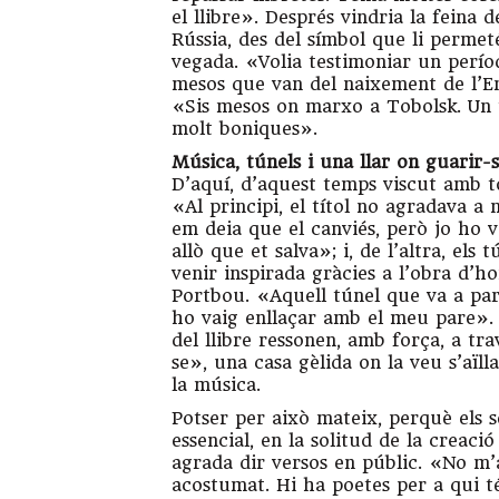
el llibre». Després vindria la feina 
Rússia, des del símbol que li permetés
vegada. «Volia testimoniar un perío
mesos que van del naixement de l’Emm
«Sis mesos on marxo a Tobolsk. Un 
molt boniques».
Música, túnels i una llar on guarir-
D’aquí, d’aquest temps viscut amb to
«Al principi, el títol no agradava a
em deia que el canviés, però jo ho v
allò que et salva»; i, de l’altra, els
venir inspirada gràcies a l’obra d’
Portbou. «Aquell túnel que va a par
ho vaig enllaçar amb el meu pare». P
del llibre ressonen, amb força, a tr
se», una casa gèlida on la veu s’aïl
la música.
Potser per això mateix, perquè els 
essencial, en la solitud de la creació
agrada dir versos en públic. «No m’a
acostumat. Hi ha poetes per a qui té