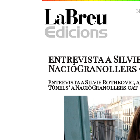
N
entrevista a Silvi
NacióGranollers (1
Entrevista a Silvie Rothkovic, 
Túnels’ a NacióGranollers.cat