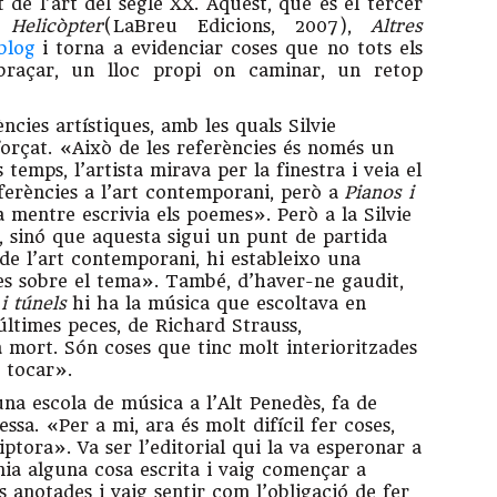
 de l’art del segle XX. Aquest, que és el tercer
 a
Helicòpter
(LaBreu Edicions, 2007),
Altres
blog
i torna a evidenciar coses que no tots els
braçar, un lloc propi on caminar, un retop
cies artístiques, amb les quals Silvie
forçat. «Això de les referències és només un
temps, l’artista mirava per la finestra i veia el
ferències a l’art contemporani, però a
Pianos i
 mentre escrivia els poemes». Però a la Silvie
ia, sinó que aquesta sigui un punt de partida
de l’art contemporani, hi estableixo una
ses sobre el tema». També, d’haver-ne gaudit,
i túnels
hi ha la música que escoltava en
ltimes peces, de Richard Strauss,
 mort. Són coses que tinc molt interioritzades
a tocar».
x una escola de música a l’Alt Penedès, fa de
ssa. «Per a mi, ara és molt difícil fer coses,
iptora». Va ser l’editorial qui la va esperonar a
nia alguna cosa escrita i vaig començar a
s anotades i vaig sentir com l’obligació de fer