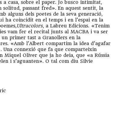
 a casa, sobre el paper. Jo busco intimitat,
n solitud, passant fred». En aquest sentit, la
amb alguns dels poetes de la seva generació,
i ha coincidit en el temps i en l’espai en la
poemes,
Ultracolors
, a Labreu Edicions. «Tenim
es vam fer el recital junts al MACBA i va ser
 un primer tast a Granollers en la
ures. «Amb l’Albert compartim la idea d’agafar
a». Una connexió que fa que comparteixin
an Miquel Oliver que ja ho deia, que «a Rússia
len i s’aguanten». O tal com diu Silvie
ric