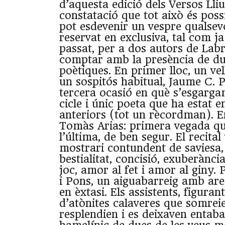
d’aquesta edició dels Versos Lli
constatació que tot això és possi
pot esdevenir un vespre qualsevo
reservat en exclusiva, tal com ja
passat, per a dos autors de Labr
comptar amb la presència de du
poètiques. En primer lloc, un vel
un sospitós habitual, Jaume C. 
tercera ocasió en què s’esgargam
cicle i únic poeta que ha estat e
anteriors (tot un rècordman). E
Tomàs Arias: primera vegada que
l’última, de ben segur. El recital
mostrari contundent de saviesa, 
bestialitat, concisió, exuberànci
joc, amor al fet i amor al giny. 
i Pons, un aiguabarreig amb are
en èxtasi. Els assistents, figurant
d’atònites calaveres que somreie
resplendien i es deixaven entaba