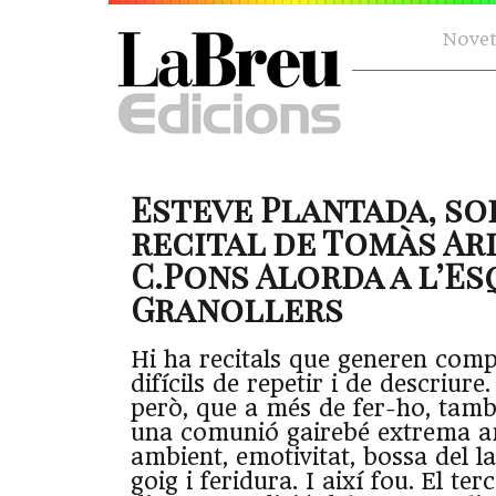
Novet
Esteve Plantada, so
recital de Tomàs Ari
C.Pons Alorda a l’E
Granollers
Hi ha recitals que generen compl
difícils de repetir i de descriure
però, que a més de fer-ho, tam
una comunió gairebé extrema am
ambient, emotivitat, bossa del l
goig i feridura. I així fou. El terc