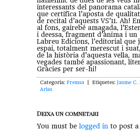
hamelínic de dues de les veus m
interessants del panorama catal
que certifica l’aposta de qualit
de recital d’aquests VS’11. Ah! En 
al fons, gairebé amagada, l’Este
i deessa, fragment d’ànima i un
Labreu Edicions, l’editorial que
espai, totalment merescut i suat,
de la història d’aquesta vella, m
vegades també apassionant, lite
Gràcies per ser-hi!
Categoria:
Premsa
| Etiquetes:
Jaume C.
Arias
Deixa un comnetari
You must be
logged in
to post 