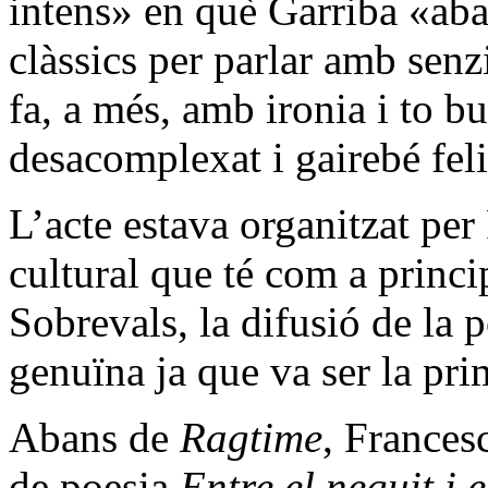
intens» en què Garriba «aba
clàssics per parlar amb senz
fa, a més, amb ironia i to bu
desacomplexat i gairebé feli
L’acte estava organitzat pe
cultural que té com a princi
Sobrevals, la difusió de la 
genuïna ja que va ser la pr
Abans de
Ragtime
, Francesc
de poesia
Entre el neguit i e