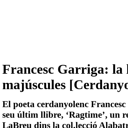
Francesc Garriga: la 
majúscules [Cerdanyo
El poeta cerdanyolenc Francesc G
seu últim llibre, ‘Ragtime’, un re
LaBreu dins la col.lecció Alabat