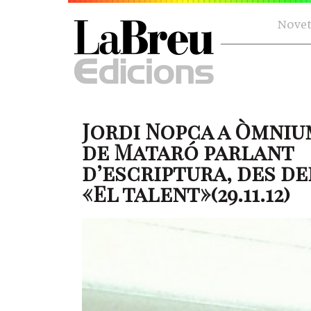
Novet
Jordi Nopca a Òmni
de Mataró parlant
d’escriptura, des del
«El talent»(29.11.12)