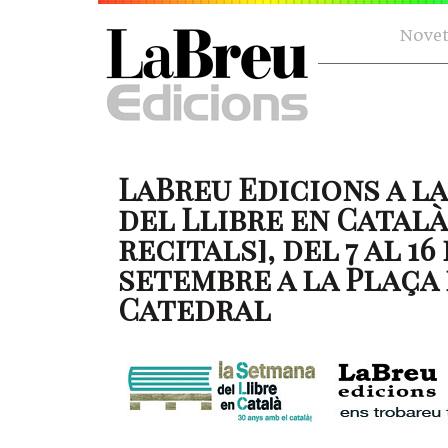
Novet
LaBreu Edicions a l
del Llibre en Català
recitals], del 7 al 16
setembre a la Plaça 
Catedral