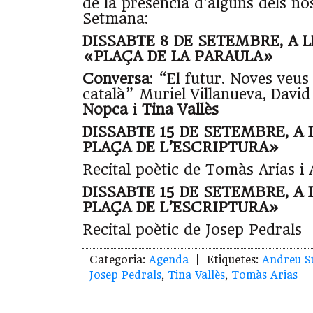
de la presència d’alguns dels no
Setmana:
DISSABTE 8 DE SETEMBRE, A LES
«PLAÇA DE LA PARAULA»
Conversa
: “El futur. Noves veus
català” Muriel Villanueva, Davi
Nopca
i
Tina Vallès
DISSABTE 15 DE SETEMBRE, A L
PLAÇA DE L’ESCRIPTURA»
Recital poètic de Tomàs Arias i
DISSABTE 15 DE SETEMBRE, A L
PLAÇA DE L’ESCRIPTURA»
Recital poètic de Josep Pedrals
Categoria:
Agenda
| Etiquetes:
Andreu S
Josep Pedrals
,
Tina Vallès
,
Tomàs Arias