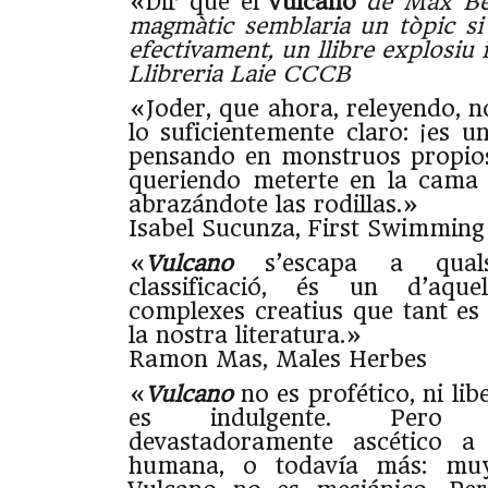
«Dir que el
Vulcano
de Max Bes
magmàtic semblaria un tòpic si
efectivament, un llibre explosiu
Llibreria Laie CCCB
«Joder, que ahora, releyendo, n
lo suficientemente claro: ¡es u
pensando en monstruos propios
queriendo meterte en la cama 
abrazándote las rodillas.»
Isabel Sucunza, First Swimming
«
Vulcano
s’escapa a qual
classificació, és un d’aquel
complexes creatius que tant es 
la nostra literatura.»
Ramon Mas, Males Herbes
«
Vulcano
no es profético, ni li
es indulgente. Pero 
devastadoramente ascético 
humana, o todavía más: muy