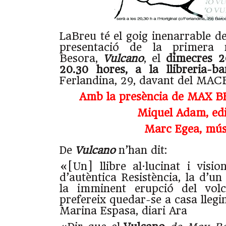
LaBreu té el goig inenarrable d
presentació de la primera 
Besora,
Vulcano
, el
dimecres 2
20.30 hores, a la llibreria-ba
Ferlandina, 29, davant del MAC
Amb la presència de MAX B
Miquel Adam, ed
Marc Egea, mús
De
Vulcano
n’han dit:
«[Un] llibre al·lucinat i visi
d’autèntica Resistència, la d’u
la imminent erupció del volc
prefereix quedar-se a casa llegin
Marina Espasa, diari Ara