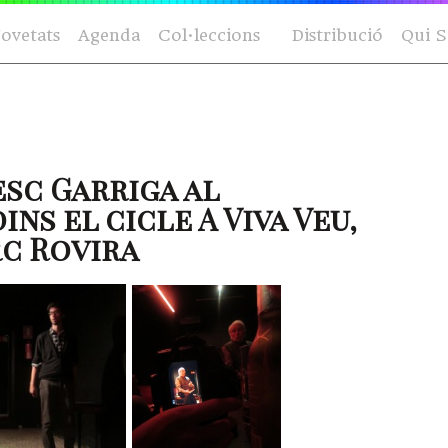
ovetats
Agenda
Col·leccions
Distribució
Qui 
sc Garriga al
ins el cicle A Viva Veu,
rc Rovira