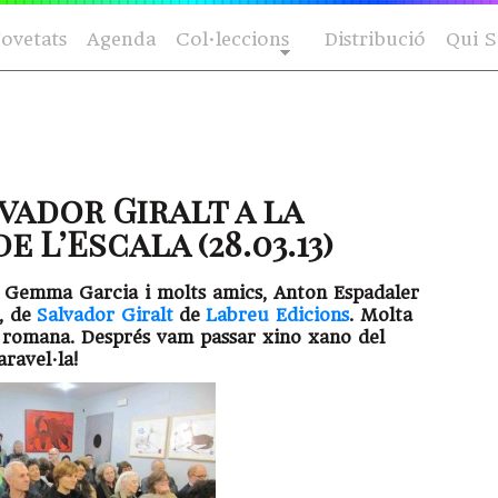
ovetats
Agenda
Col·leccions
Distribució
Qui 
vador Giralt a la
e L’Escala (28.03.13)
b Gemma Garcia i molts amics, Anton Espadaler
, de
Salvador Giralt
de
Labreu Edicions
. Molta
la romana. Després vam passar xino xano del
ravel·la!