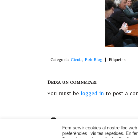
Categoria:
Cicuta
,
FotoBlog
| Etiquetes:
Deixa un comnetari
You must be
logged in
to post a co
Copyright © 2026 · Fet a l'
illadelsbous
La
Fem servir cookies al nostre lloc web 
preferències i visites repetides. En f