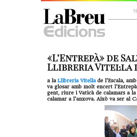
N
«L’Entrepà» de Sal
Llibreria Vitel·la d
a la
Llibreria Vitella
de l’Escala, am
va glosar amb molt encert l’Entrepà
gent, riure i Vaticà de calamars a 
calamar a l’anxova. Això va ser al Ca