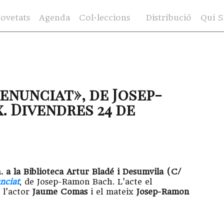
ovetats
Agenda
Col·leccions
Distribució
Qui 
enunciat», de Josep-
. Divendres 24 de
h. a la Biblioteca Artur Bladé i Desumvila (C/
nciat
, de Josep-Ramon Bach. L’acte el
 l’actor
Jaume Comas
i el mateix
Josep-Ramon