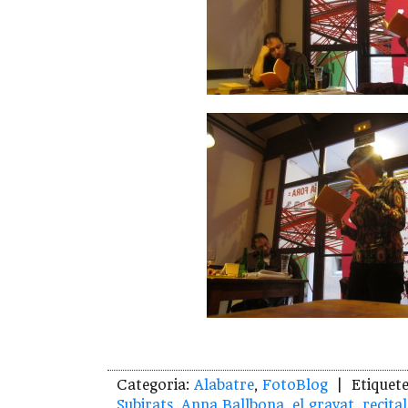
Categoria:
Alabatre
,
FotoBlog
| Etiquete
Subirats
,
Anna Ballbona
,
el gravat
,
recital