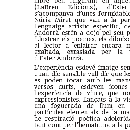
llibre ben fulgurant en aque
(LaBreu Edicions), d’Est
s’acompanya d’unes formidables
Núria Miret que van a la per
llenguatge artístic específic, 
Andorrà estén a dojo pel seu 
il.lustrar els poemes, els dibuix
al lector a enlairar encara 
exaltada, extasiada per la p
d’Ester Andorrà.
L’experiència esdevé imatge sen
quan dic sensible vull dir que le
es poden tocar amb les mans.
versos curts, esdeven icones
l’experiència de viure, que 
expressionistes, llançats a la v
una foguerada de llum en u
partícules elementals de la mat
de respiració poètica adolori
tant com per l’hematoma a la pe