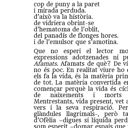
cop de puny a la paret
i mirada perduda.
d’això va la història.
de vidriera obrint-se
d’hematoma de l’oblit,
del panadís de flonges hores.
i de l’emulsor que s’amotina.
Que no esperi el lector mo
expressions adotzenades ni p
Afamats
. Afamats de què? De viu
no és poc. En realitat viure ho
els fa la vida, és la matèria pri
de tot. La matèria convertida 
començar perquè la vida és cícl
de naixements i morts i
Mentrestants, vida present, vet 
vers i la seva respiració. P
glàndules llagrimals-, però
d’Ofèlia –digues si líquida per
som esperit –domar espais que n