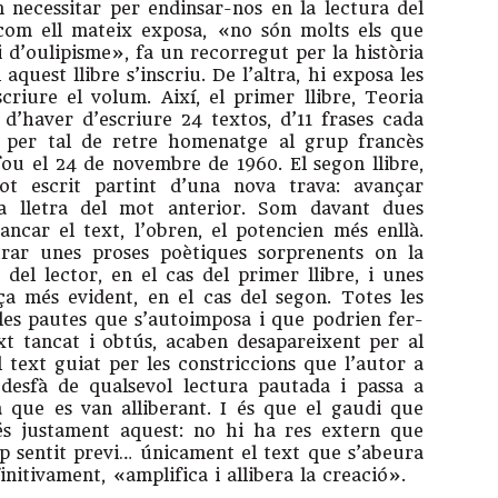
 necessitar per endinsar-nos en la lectura del
 com ell mateix exposa, «no són molts els que
 i d’oulipisme», fa un recorregut per la història
 aquest llibre s’inscriu. De l’altra, hi exposa les
riure el volum. Així, el primer llibre, Teoria
 d’haver d’escriure 24 textos, d’11 frases cada
 per tal de retre homenatge al grup francès
fou el 24 de novembre de 1960. El segon llibre,
tot escrit partint d’una nova trava: avançar
ra lletra del mot anterior. Som davant dues
ncar el text, l’obren, el potencien més enllà.
rar unes proses poètiques sorprenents on la
 del lector, en el cas del primer llibre, i unes
ça més evident, en el cas del segon. Totes les
 les pautes que s’autoimposa i que podrien fer-
xt tancat i obtús, acaben desapareixent per al
l text guiat per les constriccions que l’autor a
 desfà de qualsevol lectura pautada i passa a
a que es van alliberant. I és que el gaudi que
 és justament aquest: no hi ha res extern que
ap sentit previ… únicament el text que s’abeura
finitivament, «amplifica i allibera la creació».