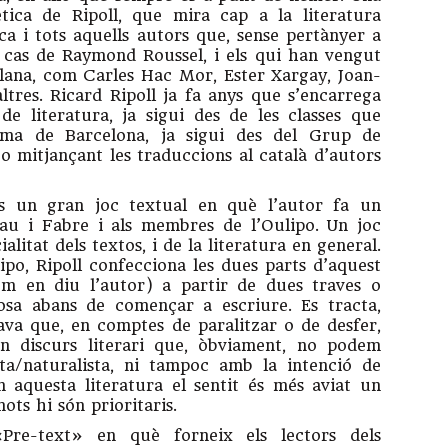
ètica de Ripoll, que mira cap a la literatura
sica i tots aquells autors que, sense pertànyer a
l cas de Raymond Roussel, i els qui han vengut
talana, com Carles Hac Mor, Es­ter Xargay, Joan-
’altres. Ricard Ripoll ja fa anys que s’encarrega
de literatura, ja sigui des de les classes que
oma de Barcelona, ja sigui des del Grup de
o mitjançant les traduccions al català d’autors
cs un gran joc textual en què l’autor fa un
au i Fabre i als membres de l’Oulipo. Un joc
alitat dels textos, i de la literatura en general.
po, Ripoll confecciona les dues parts d’aquest
com en diu l’autor) a partir de dues traves o
posa abans de començar a escriure. Es tracta,
ava que, en comptes de paralitzar o de desfer,
n discurs literari que, òbviament, no podem
sta/naturalista, ni tampoc amb la intenció de
n aquesta literatura el sentit és més aviat un
ots hi són prioritaris.
re-text» en què forneix els lectors dels