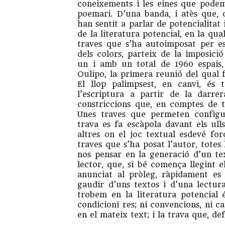
coneixements i les eines que podem
poemari. D’una banda, i atès que,
han sentit a parlar de potencialitat
de la literatura potencial, en la qual
traves que s’ha autoimposat per esc
dels colors, parteix de la imposició
un i amb un total de 1960 espais,
Oulipo, la primera reunió del qual 
El llop palimpsest, en canvi, és 
l’escriptura a partir de la darre
constriccions que, en comptes de ta
Unes traves que permeten configu
trava es fa escàpola davant els ulls
altres on el joc textual esdevé for
traves que s’ha posat l’autor, totes
nos pensar en la generació d’un te
lector, que, si bé comença llegint e
anunciat al pròleg, ràpidament es
gaudir d’uns textos i d’una lectur
trobem en la literatura potencial
condicioni res; ni convencions, ni c
en el mateix text; i la trava que, de