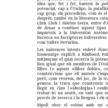
idea que, fet i fet, basteix la po
potencial, cap a l’Oulipo, la patafí
cap grup, els precediren, com és e
després, també en la lite­ratu­ra ca
Lluís Lluís i Mà­rius Serra, entre d
de donar a conèi­xer aquest tipus 
imparteix a la Universitat Autòn
Recerca en Escriptures Subversives 
com Valère Novarina.
Les naixences latents esdevé don
homenatge explícit a Rimbaud, Pal
mitjançant el qual recerca la potenci
Ben igual que els membres de l’Ouli
llibre (o aquest «llibre doble», 
constriccions que ell mateix s’im
però, com veurem, del joc, de la tr
genera; la trava que construeix u
llegir en clau («ideologia») reali
trobar-hi un sentit, en tant que e
procés de recerca i la llengua i els m
Ripoll obre el volum amb un «P