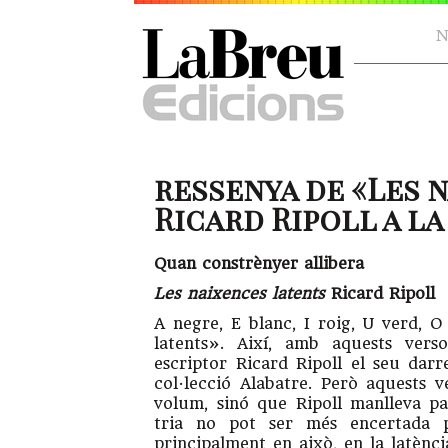
N
ressenya de «Les 
Ricard Ripoll a la
Quan constrènyer allibera
Les naixences latents
Ricard Ripoll
A negre, E blanc, I roig, U verd, O
latents». Així, amb aquests vers
escriptor Ricard Ripoll el seu dar
col·lecció Alabatre. Però aquests
volum, sinó que Ripoll manlleva par
tria no pot ser més encertada 
principalment en això, en la latènc