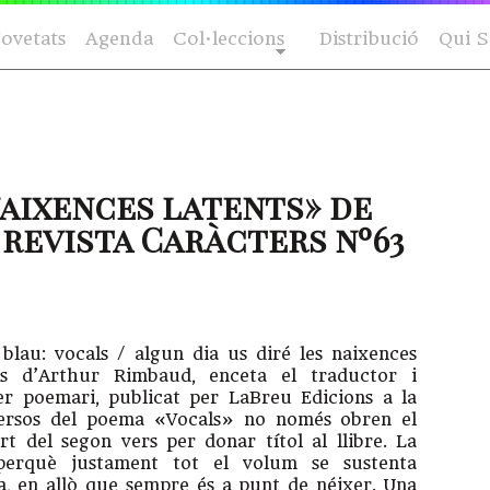
ovetats
Agenda
Col·leccions
Distribució
Qui 
naixences latents» de
 revista Caràcters nº63
 blau: vocals / algun dia us diré les naixences
os d’Arthur Rimbaud, enceta el traductor i
rer poemari, publicat per LaBreu Edicions a la
 versos del poema «Vocals» no només obren el
t del segon vers per donar títol al llibre. La
perquè justament tot el volum se sustenta
ia, en allò que sempre és a punt de néixer. Una