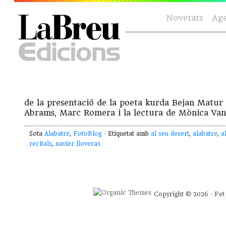
Novetats
Ag
de la presentació de la poeta kurda Bejan Matur
Abrams, Marc Romera i la lectura de Mònica Van
Sota
Alabatre
,
FotoBlog
· Etiquetat amb
al seu desert
,
alabatre
,
a
recitals
,
xavier lloveras
Copyright © 2026 · Fet 