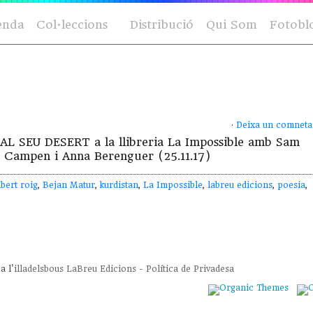
enda
Col·leccions
Distribució
Qui Som
Fotobl
·
Deixa un comneta
 AL SEU DESERT a la llibreria La Impossible amb Sam
 Campen i Anna Berenguer (25.11.17)
lbert roig
,
Bejan Matur
,
kurdistan
,
La Impossible
,
labreu edicions
,
poesia
,
a l'
illadelsbous
LaBreu Edicions
-
Política de Privadesa