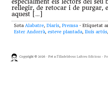
especialment els lectors del seu 
rellegir, de retocar i de purgar, 
aquest […]
Sota
Alabatre
,
Diaris
,
Premsa
· Etiquetat 
Ester Andorrà
,
esteve plantada
,
lluís artús
Copyright © 2026 · Fet a l'
illadelsbous
LaBreu Edicions
-
Po