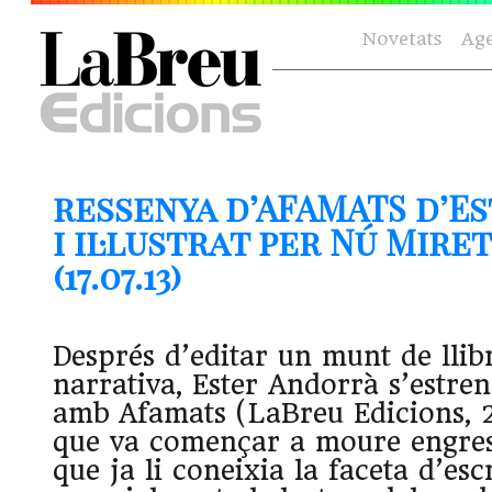
Novetats
Ag
ressenya d’AFAMATS d’E
i il·lustrat per Nú Mire
(17.07.13)
Després d’editar un munt de llibr
narrativa, Ester Andorrà s’estre
amb Afamats (LaBreu Edicions, 2
que va començar a moure engres
que ja li coneixia la faceta d’esc