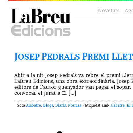
Novetats
Ag
Josep Pedrals Premi Lletr
Ahir a la nit Josep Pedrals va rebre el premi Lle
LaBreu Edicions, una obra extraordinària. Josep 
editors de l’autor guanyador van pagar el sopar
convocar el jurat a El […]
Sota
Alabatre
,
Blogs
,
Diaris
,
Premsa
· Etiquetat amb
alabatre
,
El 