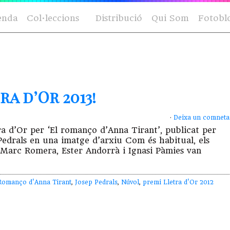
enda
Col·leccions
Distribució
Qui Som
Fotobl
a d’Or 2013!
·
Deixa un comneta
tra d’Or per ‘El romanço d’Anna Tirant’, publicat per
Pedrals en una imatge d’arxiu Com és habitual, els
. Marc Romera, Ester Andorrà i Ignasi Pàmies van
Romanço d'Anna Tirant
,
Josep Pedrals
,
Núvol
,
premi Lletra d'Or 2012