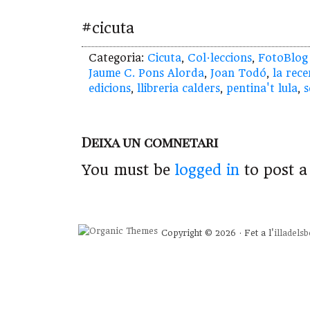
#cicuta
Categoria:
Cicuta
,
Col·leccions
,
FotoBlog
Jaume C. Pons Alorda
,
Joan Todó
,
la rece
edicions
,
llibreria calders
,
pentina't lula
,
s
Deixa un comnetari
You must be
logged in
to post 
Copyright © 2026 · Fet a l'
illadels