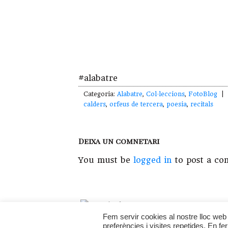
#alabatre
Categoria:
Alabatre
,
Col·leccions
,
FotoBlog
| E
calders
,
orfeus de tercera
,
poesia
,
recitals
Deixa un comnetari
You must be
logged in
to post a co
Copyright © 2026 · Fet a l'
i
Fem servir cookies al nostre lloc web 
preferències i visites repetides. En f