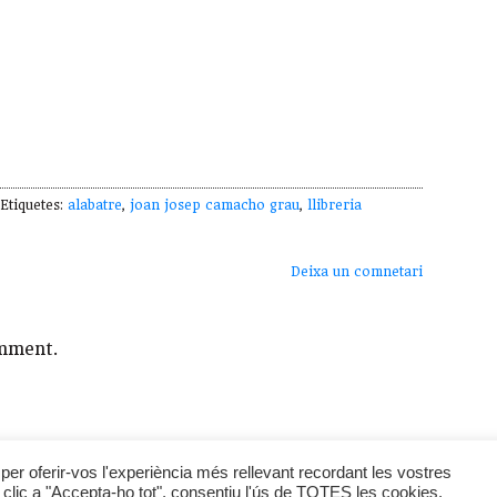
tiquetes:
alabatre
,
joan josep camacho grau
,
llibreria
Deixa un comnetari
mment.
lladelsbous
LaBreu Edicions
-
Política de Privadesa
per oferir-vos l'experiència més rellevant recordant les vostres
er clic a "Accepta-ho tot", consentiu l'ús de TOTES les cookies.