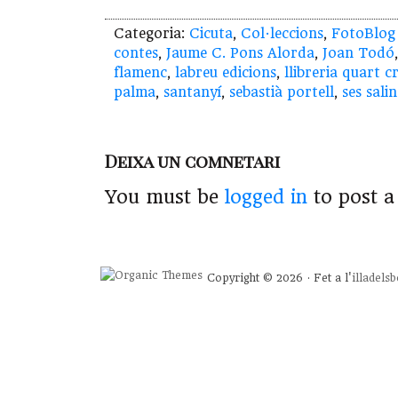
Categoria:
Cicuta
,
Col·leccions
,
FotoBlog
contes
,
Jaume C. Pons Alorda
,
Joan Todó
flamenc
,
labreu edicions
,
llibreria quart c
palma
,
santanyí
,
sebastià portell
,
ses salin
Deixa un comnetari
You must be
logged in
to post 
Copyright © 2026 · Fet a l'
illadels