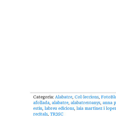
Categoria:
Alabatre
,
Col·leccions
,
FotoBl
afollada
,
alabatre
,
alabatre10anys
,
anna p
estiu
,
labreu edicions
,
laia martinez i lope
recitals
,
TR3SC