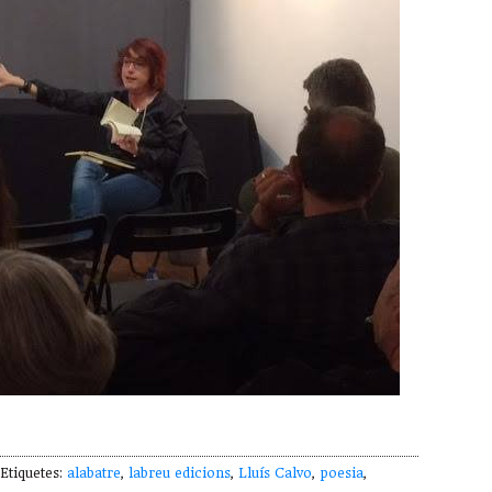
tiquetes:
alabatre
,
labreu edicions
,
Lluís Calvo
,
poesia
,