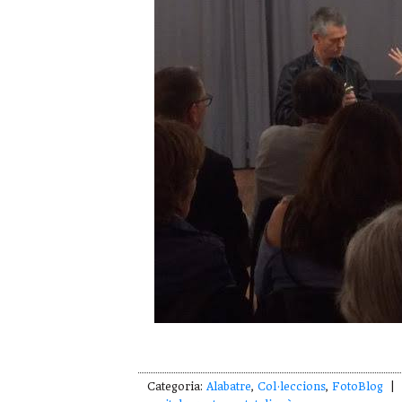
Categoria:
Alabatre
,
Col·leccions
,
FotoBlog
| E