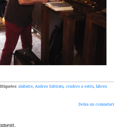
tiquetes:
alabatre
,
Andreu Subirats
,
cendres a estós
,
labreu
Deixa un comnetari
mment.