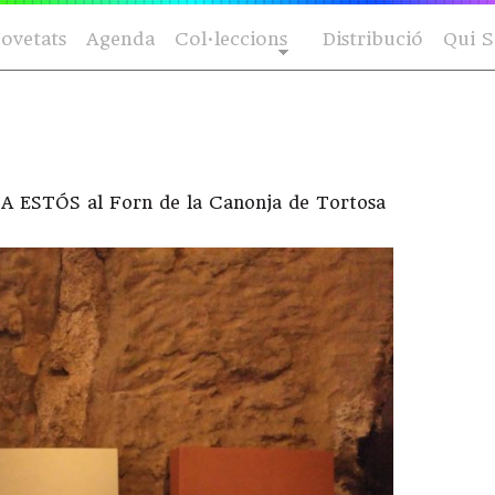
ovetats
Agenda
Col·leccions
Distribució
Qui 
 A ESTÓS al Forn de la Canonja de Tortosa