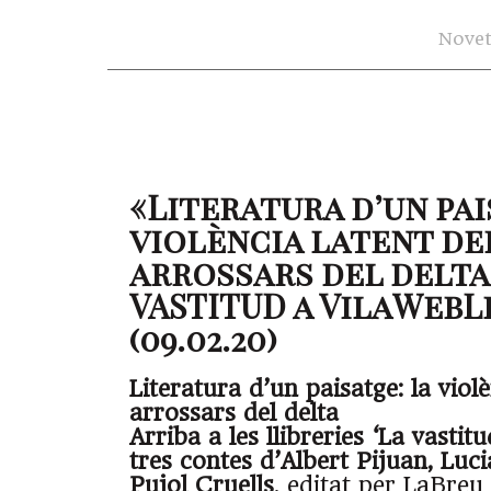
Novet
«Literatura d’un pai
violència latent de
arrossars del delta
VASTITUD a VilaWebL
(09.02.20)
Literatura d’un paisatge: la violè
arrossars del delta
Arriba a les llibreries ‘La vasti
tres contes d’Albert Pijuan, Lucia
Pujol Cruells
, editat per LaBreu