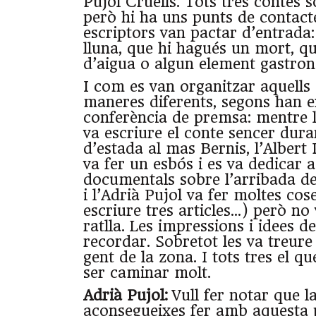
Pujol Cruells. Tots tres contes s
però hi ha uns punts de contact
escriptors van pactar d’entrada
lluna, que hi hagués un mort, que
d’aigua o algun element gastron
I com es van organitzar aquells 
maneres diferents, segons han e
conferència de premsa: mentre la
va escriure el conte sencer duran
d’estada al mas Bernis, l’Albert
va fer un esbós i es va dedicar 
documentals sobre l’arribada de 
i l’Adrià Pujol va fer moltes cos
escriure tres articles…) però no
ratlla. Les impressions i idees d
recordar. Sobretot les va treure
gent de la zona. I tots tres el qu
ser caminar molt.
Adrià Pujol:
Vull fer notar que 
aconsegueixes fer amb aquesta 