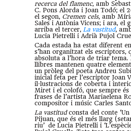
recerca del flamenc
, amb Sebast
C. Pons Alorda i Joan Todó; el 
el segon,
Cremen cels
, amb Mír
Sales i Antònia Vicens; i ara, el 
arriba el tercer,
La vastitud
, amb
Lucia Pietrelli i Adrià Pujol Cruel
Cada estada ha estat diferent 
s’han organitzat els escriptors, 
absoluta a l’hora de triar tema. 
llibres mantenen quatre elements
un pròleg del poeta Andreu Subi
inicial feta per l’escriptor Joan V
il·lustracions de coberta i inter
Miret i el colofó, que sempre és
frases de l’artista Mariaelena R
compositor i músic Carles Santo
La vastitud
consta del conte ‘Un 
Pijuan, que és el més llarg (seta
riu’
de Lucia Pietrelli i ‘L’espèc