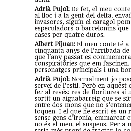
Adrià Pujol:
De fet, el meu cont
al lloc i a la gent del delta, enva
invasores, siguin el caragol pom
especuladors o barcelonins que
cases per quatre duros.
Albert Pijuan:
El meu conte té a
cinquanta anys de l’arribada de 
que l’any passat es commemorava
conspiratòries que em fascinen. 
personatges principals i una bo
Adrià Pujol:
Normalment jo poso
servei de l’estil. Però en aquest
fer al revés: res de floritures si 
sortit un aiguabarreig que se si
entre dos mons que no s’entene
toquen. I el que he escrit és un r
sense gens d’ironia, emmarcat 
no és el meu, el suspens. Per a
seria més propi de tractar-lo c