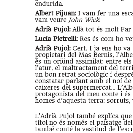
endurida.
Albert Pijuan:
I vam fer una esc
vam veure
John Wick
!
Adrià Pujol:
Allà tot és molt Far
Lucia Pietrelli:
Res és com ho veu
Adrià Pujol:
Cert. I ja ens ho va 
propietari del Mas Bernis, l’Alb
és un oriünd assimilat: entre els
l’atur, el maltractament del terr
un bon retrat sociològic i desp
constatar parlant amb el noi de 
caixeres del supermercat… L’Albe
protagonista del meu conte i és
homes d’aquesta terra: sorruts, 
L’Adrià Pujol també explica que ‘
títol
no és només el paisatge del
també conté la vastitud de l’esc