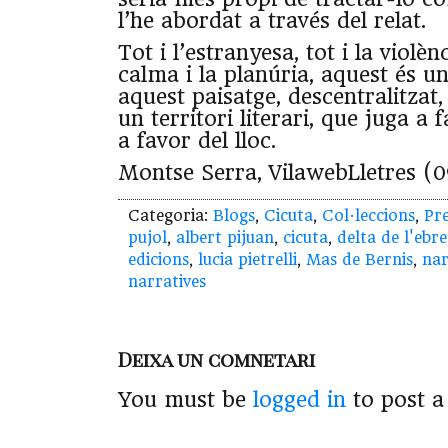
l’he abordat a través del relat.
Tot i l’estranyesa, tot i la violèn
calma i la planúria, aquest és un
aquest paisatge, descentralitzat,
un territori literari, que juga a 
a favor del lloc.
Montse Serra, VilawebLletres (0
Categoria:
Blogs
,
Cicuta
,
Col·leccions
,
Pr
pujol
,
albert pijuan
,
cicuta
,
delta de l'ebre
edicions
,
lucia pietrelli
,
Mas de Bernis
,
nar
narratives
Deixa un comnetari
You must be
logged in
to post 