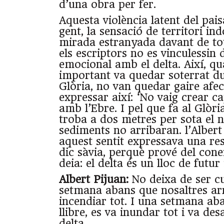
d’una obra per fer.
Aquesta violència latent del pais
gent, la sensació de territori in
mirada estranyada davant de tot
els escriptors no es vinculessi
emocional amb el delta. Així, q
important va quedar soterrat d
Glòria, no van quedar gaire afec
expressar així: ‘No vaig crear ca
amb l’Ebre. I pel que fa al Glòri
troba a dos metres per sota el ni
sediments no arribaran. l’Alber
aquest sentit expressava una res
dic sàvia, perquè prové del cone
deia: el delta és un lloc de futur 
Albert Pijuan:
No deixa de ser c
setmana abans que nosaltres arr
incendiar tot. I una setmana aba
llibre, es va inundar tot i va de
delta.