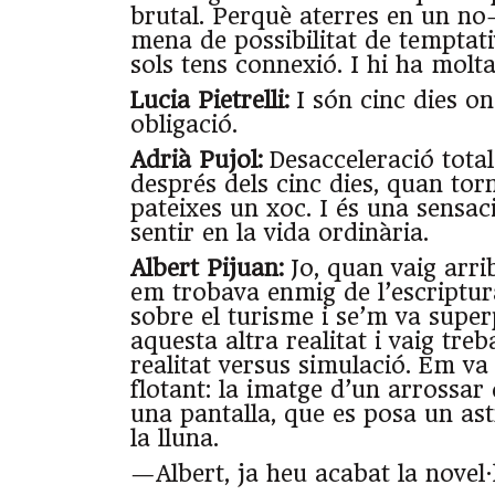
brutal. Perquè aterres en un no-
mena de possibilitat de temptati
sols tens connexió. I hi ha molt
Lucia Pietrelli:
I són cinc dies on
obligació.
Adrià Pujol:
Desacceleració total
després dels cinc dies, quan tor
pateixes un xoc. I és una sensac
sentir en la vida ordinària.
Albert Pijuan:
Jo, quan vaig arri
em trobava enmig de l’escriptur
sobre el turisme i se’m va sup
aquesta altra realitat i vaig treb
realitat versus simulació. Em v
flotant: la imatge d’un arrossar 
una pantalla, que es posa un as
la lluna.
—Albert, ja heu acabat la novel