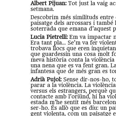
Albert Pijuan:
Tot just la vaig a
setmana.
Descobrim més similituds entre e
paisatge dels arrossars i també l
soterrada que emana d’aquest p
Lucia Pietrelli:
Em va impactar mo
Era tant pla… Se’m va fer viole
trobava llocs que eren inquieta
que guardessin una cosa molt fos
meva història conta la violència
una nena que es va fent gran. La
infantesa que de més gran es to
Adrià Pujol:
Sense dir-nos-ho, t
parar a la violència. La violènci
versus els estrangers, perquè q
contacte amb l’oriünd, hi ha vio
estada m’he sentit més barcelon
ser-ho. És allò que es diu: un pa
gent violenta, com un paisatge e