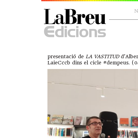
N
presentació de
LA VASTITUD
d’Alber
LaieCccb dins el cicle #dempeus. (0