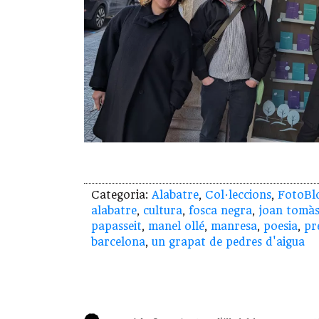
Categoria:
Alabatre
,
Col·leccions
,
FotoBl
alabatre
,
cultura
,
fosca negra
,
joan tomàs
papasseit
,
manel ollé
,
manresa
,
poesia
,
pr
barcelona
,
un grapat de pedres d'aigua