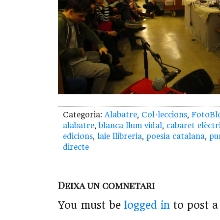
Categoria:
Alabatre
,
Col·leccions
,
FotoBl
alabatre
,
blanca llum vidal
,
cabaret elèctr
edicions
,
laie llibreria
,
poesia catalana
,
pu
directe
Deixa un comnetari
You must be
logged in
to post 