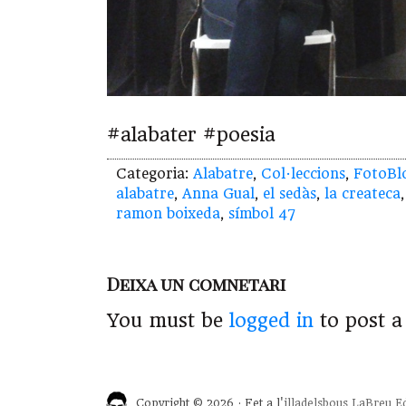
‪#‎alabater‬ ‪#‎poesia‬
Categoria:
Alabatre
,
Col·leccions
,
FotoBl
alabatre
,
Anna Gual
,
el sedàs
,
la createca
ramon boixeda
,
símbol 47
Deixa un comnetari
You must be
logged in
to post 
Copyright © 2026 · Fet a l'
illadelsbous
LaBreu Ed