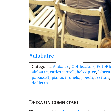
#alabatre
Categoria:
Alabatre
,
Col·leccions
,
FotoBl
alabatre
,
carles morell
,
helicòpter
,
labreu
papasseit
,
pianos i túnels
,
poesia
,
recitals
de lletra
Deixa un comnetari