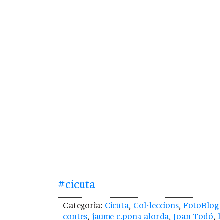
#cicuta
Categoria:
Cicuta
,
Col·leccions
,
FotoBlog
contes
,
jaume c.pona alorda
,
Joan Todó
,