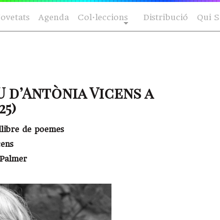
ovetats
Agenda
Col·leccions
Distribució
Qui 
U d’Antònia Vicens a
25)
 llibre de poemes
cens
 Palmer