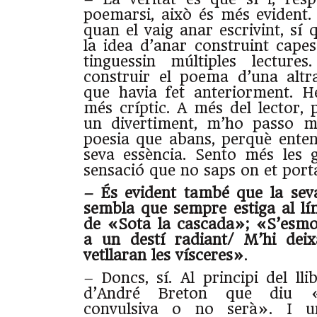
poemarsi, això és més evident. 
quan el vaig anar escrivint, sí
la idea d’anar construint cape
tinguessin múltiples lecture
construir el poema d’una alt
que havia fet anteriorment. 
més críptic. A més del lector,
un divertiment, m’ho passo mi
poesia que abans, perquè ente
seva essència. Sento més les 
sensació que no saps on et port
– És evident també que la sev
sembla que sempre estiga al lí
de «Sota la cascada»; «S’esmo
a un destí radiant/ M’hi deix
vetllaran les vísceres»
.
– Doncs, sí. Al principi del ll
d’André Breton que diu «
convulsiva o no serà». I u