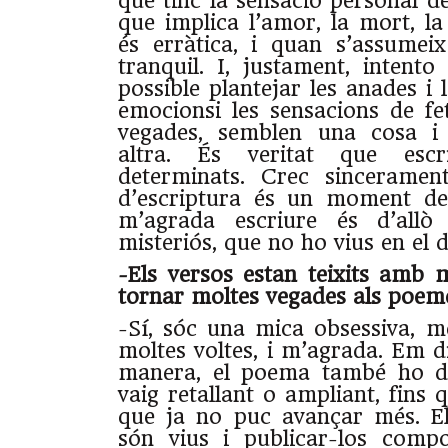
que tinc la sensació personal de
que implica l’amor, la mort, la
és erràtica, i quan s’assumei
tranquil. I, justament, intent
possible plantejar les anades i 
emocionsi les sensacions de fet
vegades, semblen una cosa i
altra. És veritat que es
determinats. Crec sincerame
d’escriptura és un moment de 
m’agrada escriure és d’all
misteriós, que no ho vius en el d
-Els versos estan teixits amb m
tornar moltes vegades als poem
-Sí, sóc una mica obsessiva, m
moltes voltes, i m’agrada. Em di
manera, el poema també ho de
vaig retallant o ampliant, fins
que ja no puc avançar més. E
són vius i publicar-los comp