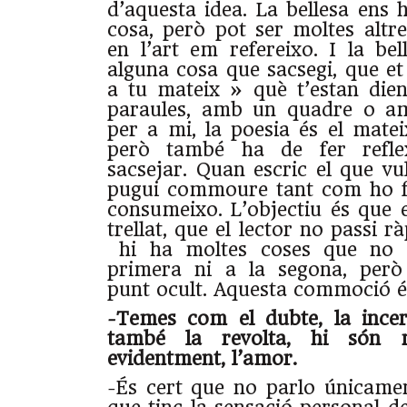
d’aquesta idea. La bellesa ens 
cosa, però pot ser moltes altre
en l’art em refereixo. I la bel
alguna cosa que sacsegi, que et
a tu mateix » què t’estan die
paraules, amb un quadre o am
per a mi, la poesia és el matei
però també ha de fer refle
sacsejar. Quan escric el que vu
pugui commoure tant com ho fa
consumeixo. L’objectiu és que 
trellat, que el lector no passi r
hi ha moltes coses que no s
primera ni a la segona, però
punt ocult. Aquesta commoció é
-Temes com el dubte, la incer
també la revolta, hi són m
evidentment, l’amor.
-És cert que no parlo únicame