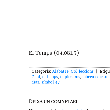
El Temps (04.081.5)
Categoria:
Alabatre
,
Col·leccions
| Etiqu
Gual
,
el temps
,
implosions
,
labreu edicion
díaz
,
símbol 47
Deixa un comnetari