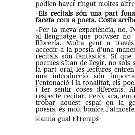
podien haver tingut moltes altre
-Els recitals són una part fon
faceta com a poeta. Costa arrib
-Per la meva experiència, no. 
al llenguatge que potwser no 
llibreria. Molta gent a través
accedir a la poesia d’una maner
recitals són fantàstics. Sí que
poemes s’han de llegir, no sols
la part oral, les lectures entre
una introducció són import
l’entonació i la tonalitat, els p
i fer sentir coses diferents. A
respecte recitar. Però, ara, em
trobar aquest espai on la ge
poesia, és molt bonica l’atmosfe