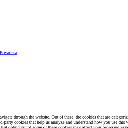
 Privadesa
igate through the website. Out of these, the cookies that are categorize
hird-party cookies that help us analyze and understand how you use this 
. But opting out of some of these cookies may affect your browsing exp