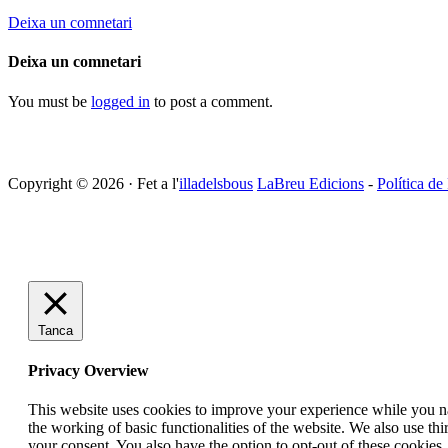
Deixa un comnetari
Deixa un comnetari
You must be
logged in
to post a comment.
Copyright © 2026 · Fet a l'
illadelsbous
LaBreu Edicions
-
Política de
Tanca
Privacy Overview
This website uses cookies to improve your experience while you nav
the working of basic functionalities of the website. We also use t
your consent. You also have the option to opt-out of these cookies