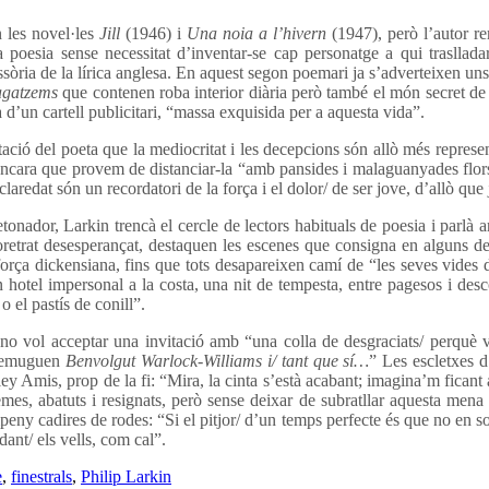
n les novel·les
Jill
(1946) i
Una noia a l’hivern
(1947), però l’autor rem
 poesia sense necessitat d’inventar-se cap personatge a qui trasllada
ssòria de la lírica anglesa. En aquest segon poemari ja s’adverteixen un
agatzems
que contenen roba interior diària però també el món secret de 
 d’un cartell publicitari, “massa exquisida per a aquesta vida”.
tació del poeta que la mediocritat i les decepcions són allò més repre
ncara que provem de distanciar-la “amb pansides i malaguanyades flors pr
dat són un recordatori de la força i el dolor/ de ser jove, d’allò que ja
nador, Larkin trencà el cercle de lectors habituals de poesia i parlà
oretrat desesperançat, destaquen les escenes que consigna en alguns 
rça dickensiana, fins que tots desapareixen camí de “les seves vides de 
n hotel impersonal a la costa, una nit de tempesta, entre pagesos i de
o el pastís de conill”.
o vol acceptar una invitació amb “una colla de desgraciats/ perquè vi
e remuguen
Benvolgut Warlock-Williams i/ tant que sí…
” Les escletxes 
 Amis, prop de la fi: “Mira, la cinta s’està acabant; imagina’m ficant a la
es, abatuts i resignats, però sense deixar de subratllar aquesta mena 
eny cadires de rodes: “Si el pitjor/ d’un temps perfecte és que no en som
ant/ els vells, com cal”.
e
,
finestrals
,
Philip Larkin