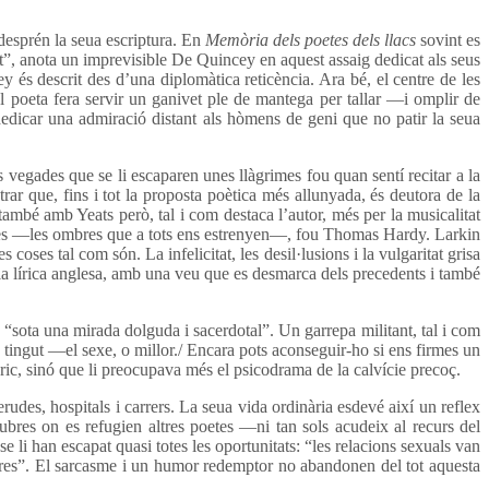
 desprén la seua escriptura. En
Memòria dels poetes dels llacs
sovint es
t”, anota un imprevisible De Quincey en aquest assaig dedicat als seus
y és descrit des d’una diplomàtica reticència. Ara bé, el centre de les
l poeta fera servir un ganivet ple de mantega per tallar —i omplir de
dicar una admiració distant als hòmens de geni que no patir la seua
vegades que se li escaparen unes llàgrimes fou quan sentí recitar a la
r que, fins i tot la proposta poètica més allunyada, és deutora de la
també amb Yeats però, tal i com destaca l’autor, més per la musicalitat
rrotes —les ombres que a tots ens estrenyen—, fou Thomas Hardy. Larkin
s coses tal com són. La infelicitat, les desil·lusions i la vulgaritat grisa
la lírica anglesa, amb una veu que es desmarca dels precedents i també
sota una mirada dolguda i sacerdotal”. Un garrepa militant, tal i com
s tingut —el sexe, o millor./ Encara pots aconseguir-ho si ens firmes un
ic, sinó que li preocupava més el psicodrama de la calvície precoç.
erudes, hospitals i carrers. La seua vida ordinària esdevé així un reflex
bres on es refugien altres poetes —ni tan sols acudeix al recurs del
li han escapat quasi totes les oportunitats: “les relacions sexuals van
ta-tres”. El sarcasme i un humor redemptor no abandonen del tot aquesta