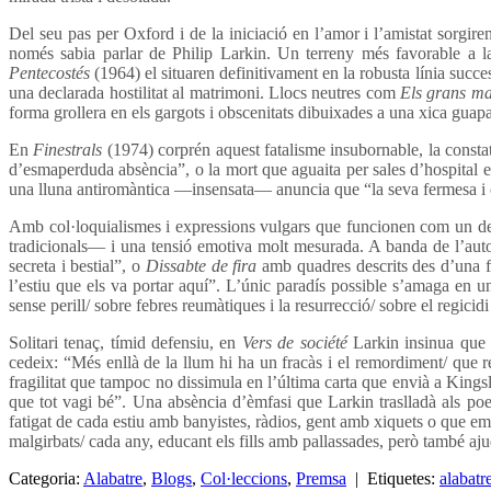
Del seu pas per Oxford i de la iniciació en l’amor i l’amistat sorgire
només sabia parlar de Philip Larkin. Un terreny més favorable a la
Pentecostés
(1964) el situaren definitivament en la robusta línia succe
una declarada hostilitat al matrimoni. Llocs neutres com
Els grans m
forma grollera en els gargots i obscenitats dibuixades a una xica guapa
En
Finestrals
(1974) corprén aquest fatalisme insubornable, la consta
d’esmaperduda absència”, o la mort que aguaita per sales d’hospital e
una lluna antiromàntica —insensata— anuncia que “la seva fermesa i clare
Amb col·loquialismes i expressions vulgars que funcionen com un deto
tradicionals— i una tensió emotiva molt mesurada. A banda de l’aut
secreta i bestial”, o
Dissabte de fira
amb quadres descrits des d’una fo
l’estiu que els va portar aquí”. L’únic paradís possible s’amaga en u
sense perill/ sobre febres reumàtiques i la resurrecció/ sobre el regicidi 
Solitari tenaç, tímid defensiu, en
Vers de société
Larkin insinua que n
cedeix: “Més enllà de la llum hi ha un fracàs i el remordiment/ qu
fragilitat que tampoc no dissimula en l’última carta que envià a Kingsley
que tot vagi bé”. Una absència d’èmfasi que Larkin traslladà als poem
fatigat de cada estiu amb banyistes, ràdios, gent amb xiquets o que emp
malgirbats/ cada any, educant els fills amb pallassades, però també ajud
Categoria:
Alabatre
,
Blogs
,
Col·leccions
,
Premsa
| Etiquetes:
alabatr