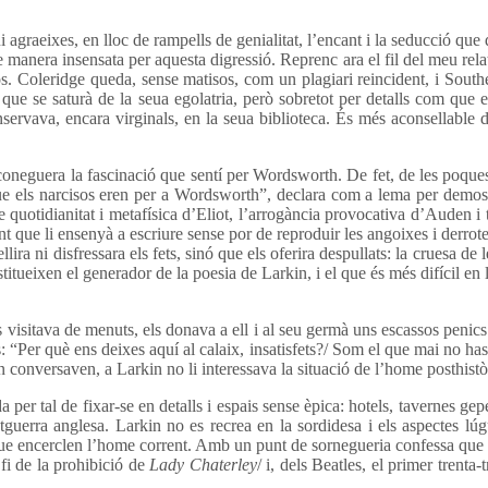
graeixes, en lloc de rampells de genialitat, l’encant i la seducció que
anera insensata per aquesta digressió. Reprenc ara el fil del meu rela
ós. Coleridge queda, sense matisos, com un plagiari reincident, i Southe
que se saturà de la seua egolatria, però sobretot per detalls com que e
vava, encara virginals, en la seua biblioteca. És més aconsellable de
neguera la fascinació que sentí per Wordsworth. De fet, de les poques 
ue els narcisos eren per a Wordsworth”, declara com a lema per demostra
 quotidianitat i metafísica d’Eliot, l’arrogància provocativa d’Auden i 
nant que li ensenyà a escriure sense por de reproduir les angoixes i de
ra ni disfressara els fets, sinó que els oferira despullats: la cruesa de le
ueixen el generador de la poesia de Larkin, i el que és més difícil en 
sitava de menuts, els donava a ell i al seu germà uns escassos penics “
ts: “Per què ens deixes aquí al calaix, insatisfets?/ Som el que mai no ha
onversaven, a Larkin no li interessava la situació de l’home posthistòr
a per tal de fixar-se en detalls i espais sense èpica: hotels, tavernes gep
uerra anglesa. Larkin no es recrea en la sordidesa i els aspectes lúgu
e encerclen l’home corrent. Amb un punt de sornegueria confessa que se 
 fi de la prohibició de
Lady Chaterley
/ i, dels Beatles, el primer tren