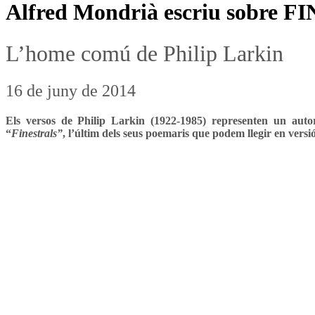
Alfred Mondrià escriu sobre F
L’home comú de Philip Larkin
16 de juny de 2014
Els versos de Philip Larkin (1922-1985) representen un autor
“
Finestrals”
,
l’últim dels seus poemaris
que podem llegir en versi