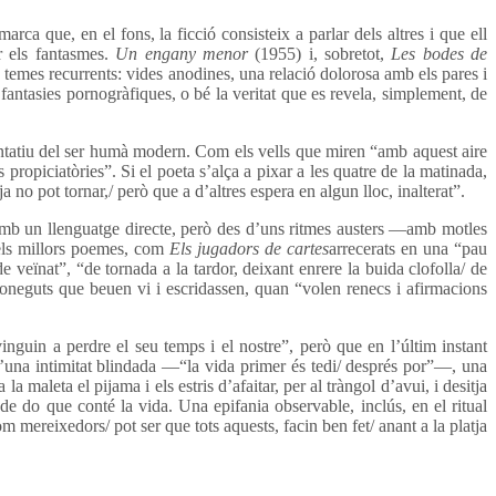
arca que, en el fons, la ficció consisteix a parlar dels altres i que ell
r els fantasmes.
Un engany menor
(1955) i, sobretot,
Les bodes de
s temes recurrents: vides anodines, una relació dolorosa amb els pares i
fantasies pornogràfiques, o bé la veritat que es revela, simplement, de
sentatiu del ser humà modern. Com els vells que miren “amb aquest aire
opiciatòries”. Si el poeta s’alça a pixar a les quatre de la matinada,
 no pot tornar,/ però que a d’altres espera en algun lloc, inalterat”.
 amb un llenguatge directe, però des d’uns ritmes austers —amb motles
dels millors poemes, com
Els jugadors de cartes
arrecerats en una “pau
veïnat”, “de tornada a la tardor, deixant enrere la buida clofolla/ de
sconeguts que beuen vi i escridassen, quan “volen renecs i afirmacions
nguin a perdre el seu temps i el nostre”, però que en l’últim instant
d’una intimitat blindada —“la vida primer és tedi/ després por”—, una
 maleta el pijama i els estris d’afaitar, per al tràngol d’avui, i desitja
de do que conté la vida. Una epifania observable, inclús, en el ritual
 mereixedors/ pot ser que tots aquests, facin ben fet/ anant a la platja