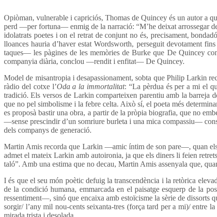
Opiòman, vulnerable i capriciós, Thomas de Quincey és un autor a qui a
perd —per fortuna— enmig de la narració: “M’he deixat arrossegar de m
idolatrats poetes i on el retrat de conjunt no és, precisament, bondad
lloances hauria d’haver estat Wordsworth, perseguit devotament fins 
taques— les pàgines de les memòries de Burke que De Quincey conser
companyia diària, conclou —rendit i enfitat— De Quincey.
Model de misantropia i desapassionament, sobta que Philip Larkin reco
ràdio del cotxe l’
Oda a la immortalitat
: “La pèrdua és per a mi el q
tradició. Els versos de Larkin comparteixen parentiu amb la barreja de
que no pel simbolisme i la febre celta. Això sí, el poeta més determi
es proposà bastir una obra, a partir de la pròpia biografia, que no embelli
—sense prescindir d’un somriure burleta i una mica compassiu— constit
dels companys de generació.
Martin Amis recorda que Larkin —amic íntim de son pare—, quan els vi
admet el mateix Larkin amb autoironia, ja que els diners li feien retre
taló”. Amb una estima que no decau, Martin Amis assenyala que, quan c
I és que el seu món poètic defuig la transcendència i la retòrica elevad
de la condició humana, emmarcada en el paisatge esquerp de la postg
ressentiment—, sinó que encaixa amb estoïcisme la sèrie de dissorts qu
sorgir/ l’any mil nou-cents seixanta-tres (força tard per a mi)/ entre la
mirada trista i desolada.