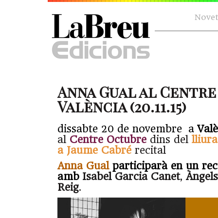
Novet
Anna Gual al Centre
València (20.11.15)
dissabte 20 de novembre a
Valè
al
Centre Octubre
dins del
lliur
a Jaume Cabré
recital
Anna Gual
participarà en un reci
amb
Isabel Garcia Canet
,
Àngel
Reig
.