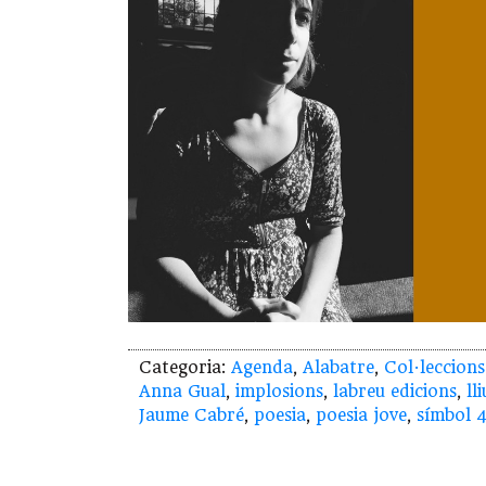
Categoria:
Agenda
,
Alabatre
,
Col·leccions
Anna Gual
,
implosions
,
labreu edicions
,
ll
Jaume Cabré
,
poesia
,
poesia jove
,
símbol 