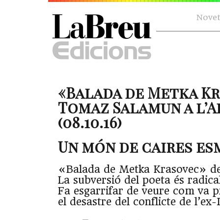
Novet
«Balada de Metka K
Tomaz Salamun a l’
(08.10.16)
Un món de caires e
«Balada de Metka Krasovec» d
La subversió del poeta és radical
Fa esgarrifar de veure com va 
el desastre del conflicte de l’ex-