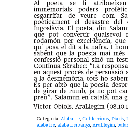
Al poeta se li atribueix
immemorials poders profèti
esgarrifar de veure com Sa
poèticament el desastre del c
Iugoslàvia. El poeta, diu Salam
que pot convertir qualsevol 
rodamón per excel·lència, que 
qui posa el dit a la nafra. I ho
sabent que la poesia mai més
confessió personal sinó un test
Continua Skrabec: “La responsab
en aquest procés de persuasió a l
a la desmemòria, tots ho sabem,
És per això que la poesia despr
de girar de rumb, ja no pot can
preu”. Salamun en català, una g
Víctor Obiols, AraLlegim (08.10.
Categoria:
Alabatre
,
Col·leccions
,
Diaris
,
alabatre
,
alabatre10anys
,
AraLlegim
,
bala