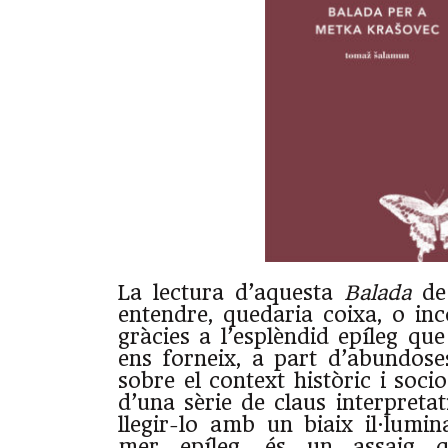
La lectura d’aquesta
Balada
de
entendre, quedaria coixa, o inc
gràcies a l’esplèndid epíleg qu
ens forneix, a part d’abundose
sobre el context històric i socio
d’una sèrie de claus interpreta
llegir-lo amb un biaix il·lum
mer epíleg, és un assaig 