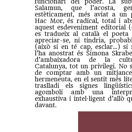
funcionari del poder. La su
Salamun, que l’acosta, gen
estèticament, més aviat a un
Hac Mor, és radical, total i ab
aquest esdeveniment editorial 
es tradueix al català el poeta
apreciar-se, ni tindria, proba
(això si en té cap, esclar…) si
l’ha anostrat és Simona Skrabec
d’ambaixadora de la cult
Catalunya, tot un privilegi. No
de comptar amb un mitjancer
hermeneuta, en el sentit més li
traslladi els signes lingüíst
agomboli amb una interpret
exhaustiva i intel·ligent d’allò 
davant.