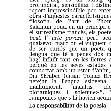
profunditat, sensibilitat i distin
report imprescindible per ent
obra d’aquestes característique
filosofia de l’art de l’ho
Salamun poua, en un principi, e
el surrealisme francès, els poe
beat
, l’
arte povera
, però ac
qualsevol marc on el vulguem 
de ser curiós que un poeta q
llengua que té a penes dos mi
hagi influït tant en les lletres
perquè en les seves estades 
connectar amb un estat d’ànim,
Diu Skrabec (citant Tomaz Br
netejar la llengua eslovena 
malhumorat, malaltís, ideo
ploramiques i solemne»”. 
rampoines que s’hi havien acum
La responsabilitat de la poesia