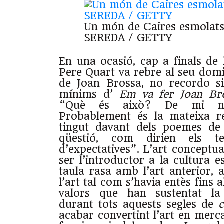
Un món de Caires esmolat
SEREDA / GETTY
En una ocasió, cap a finals de 
Pere Quart va rebre al seu domi
de Joan Brossa, no recordo s
mínims d’
Em va fer Joan Br
“Què és això? De mi ni
Probablement és la mateixa r
tingut davant dels poemes de
qüestió, com dirien els teò
d’expectatives”. L’art conceptu
ser l’introductor a la cultura e
taula rasa amb l’art anterior, 
l’art tal com s’havia entès fins
valors que han sustentat la 
durant tots aquests segles de
c
acabar convertint l’art en mercad