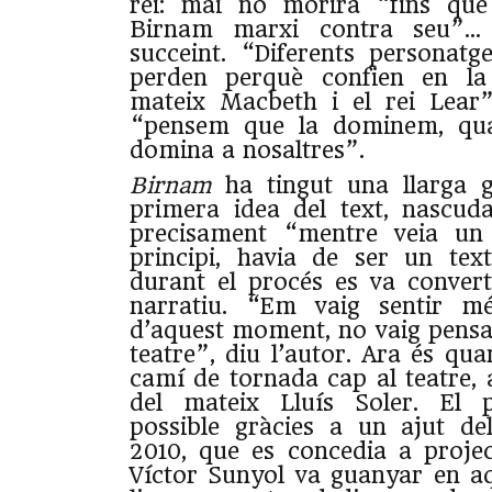
rei: mai no morirà “fins que
Birnam marxi contra seu”…
succeint. “Diferents personat
perden perquè confien en la
mateix Macbeth i el rei Lear”
“pensem que la dominem, qua
domina a nosaltres”.
Birnam
ha tingut una llarga g
primera idea del text, nascud
precisament “mentre veia un 
principi, havia de ser un text
durant el procés es va conver
narratiu. “Em vaig sentir mé
d’aquest moment, no vaig pensar
teatre”, diu l’autor. Ara és qu
camí de tornada cap al teatre, 
del mateix Lluís Soler. El p
possible gràcies a un ajut de
2010, que es concedia a project
Víctor Sunyol va guanyar en aq