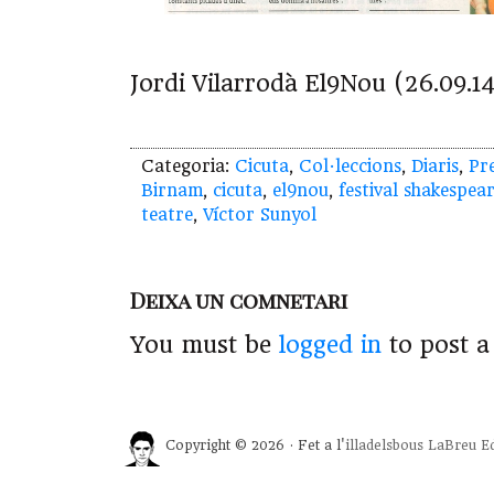
Jordi Vilarrodà El9Nou (26.09.1
Categoria:
Cicuta
,
Col·leccions
,
Diaris
,
Pr
Birnam
,
cicuta
,
el9nou
,
festival shakespea
teatre
,
Víctor Sunyol
Deixa un comnetari
You must be
logged in
to post 
Copyright © 2026 · Fet a l'
illadelsbous
LaBreu Ed