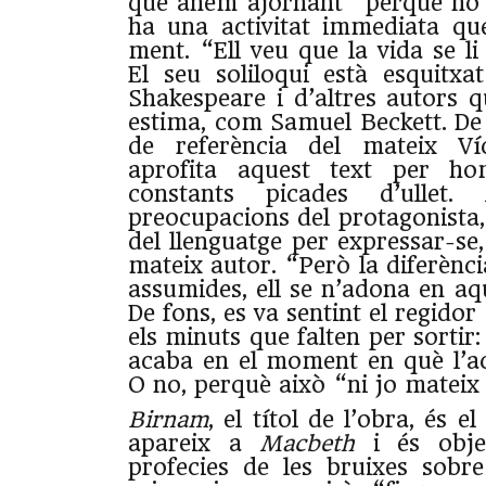
que anem ajornant “perquè no 
ha una activitat immediata qu
ment. “Ell veu que la vida se li 
El seu soliloqui està esquitxa
Shakespeare i d’altres autors q
estima, com Samuel Beckett. De 
de referència del mateix Ví
aprofita aquest text per ho
constants picades d’ullet.
preocupacions del protagonista,
del llenguatge per expressar-se
mateix autor. “Però la diferència
assumides, ell se n’adona en aq
De fons, es va sentint el regidor
els minuts que falten per sortir:
acaba en el moment en què l’ac
O no, perquè això “ni jo mateix
Birnam
, el títol de l’obra, és 
apareix a
Macbeth
i és obje
profecies de les bruixes sobre