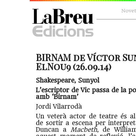
Novet
BIRNAM de Víctor Su
ElNou9 (26.09.14)
Shakespeare, Sunyol
L’escriptor de Vic passa de la po
amb ‘Birnam’
Jordi Vilarrodà
Un veterà actor de teatre és a
de sortir a escena per interpret
Duncan a
Macbeth
, de Willia