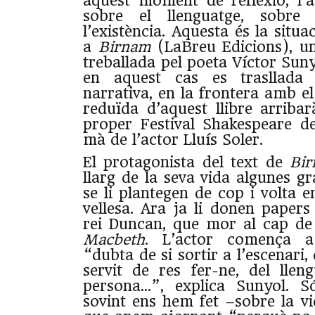
aquest moment de reflexió, l’a
sobre el llenguatge, sobre 
l’existència. Aquesta és la situa
a
Birnam
(LaBreu Edicions), un
treballada pel poeta Víctor Suny
en aquest cas es trasllada
narrativa, en la frontera amb el
reduïda d’aquest llibre arribar
proper Festival Shakespeare d
mà de l’actor Lluís Soler.
El protagonista del text de
Bi
llarg de la seva vida algunes g
se li plantegen de cop i volta 
vellesa. Ara ja li donen papers
rei Duncan, que mor al cap d
Macbeth
. L’actor comença a
“dubta de si sortir a l’escenari, 
servit de res fer-ne, del llen
persona…”, explica Sunyol. S
sovint ens hem fet –sobre la vi