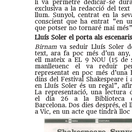
li va permetre dedicar-se dur
exclusiva a la redacció del text
llum. Sunyol, centrat en la sev
conscient que ha entrat “en u
que potser no tornaré mai més”
Lluís Soler el porta als escenari
Birnam
va seduir Lluís Soler de
text, ara fa poc més d’un any,
ell mateix a EL 9 NOU (15 de 
manlleuenc el va reduir pe
representat en poc més d’una 
dins del Festival Shakespeare 
en Lluís Soler és un regal”, af
La representació, una lectura 
el dia 26 a la Biblioteca 
Barcelona. Dos dies després, el l
a Vic, en un acte que tindrà lloc