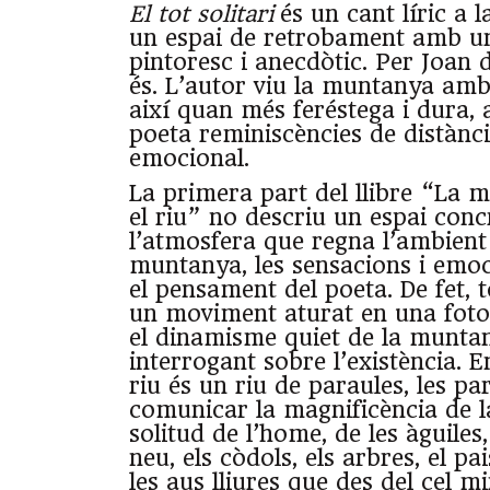
El tot solitari
és un cant líric a
un espai de retrobament amb u
pintoresc i anecdòtic. Per Joan 
és. L’autor viu la muntanya amb 
així quan més feréstega i dura, 
poeta reminiscències de distànci
emocional.
La primera part del llibre “La 
el riu” no descriu un espai conc
l’atmosfera que regna l’ambient
muntanya, les sensacions i emoc
el pensament del poeta. De fet,
un moviment aturat en una foto
el dinamisme quiet de la muntan
interrogant sobre l’existència. E
riu és un riu de paraules, les pa
comunicar la magnificència de l
solitud de l’home, de les àguiles,
neu, els còdols, els arbres, el pa
les aus lliures que des del cel m