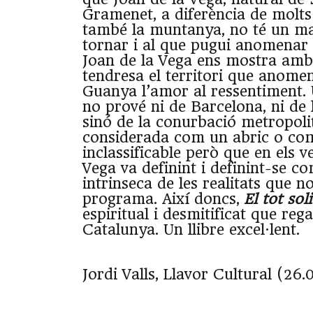
Gramenet, a diferència de molts
també la muntanya, no té un ma
tornar i al que pugui anomenar lla
Joan de la Vega ens mostra amb 
tendresa el territori que anom
Guanya l’amor al ressentiment.
no prové ni de Barcelona, ni de
sinó de la conurbació metropol
considerada com un abric o com
inclassificable però que en els v
Vega va definint i definint-se c
intrinseca de les realitats que n
programa. Així doncs,
El tot soli
espiritual i desmitificat que re
Catalunya. Un llibre excel·lent.
Jordi Valls, Llavor Cultural (26.