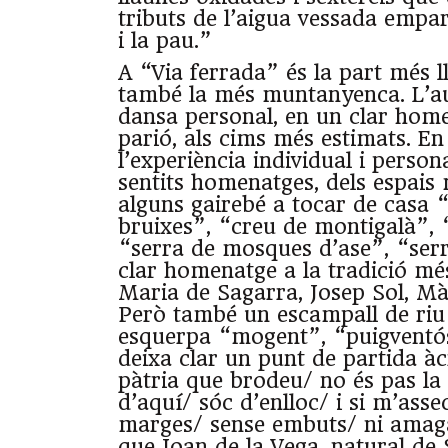
tributs de l’aigua vessada empare
i la pau.”
A “Via ferrada” és la part més ll
també la més muntanyenca. L’a
dansa personal, en un clar home
parió, als cims més estimats. En
l’experiència individual i person
sentits homenatges, dels espais
alguns gairebé a tocar de casa “
bruixes”, “creu de montigalà”, “
“serra de mosques d’ase”, “ser
clar homenatge a la tradició mé
Maria de Sagarra, Josep Sol, M
Però també un escampall de riu
esquerpa “mogent”, “puigventó
deixa clar un punt de partida à
pàtria que brodeu/ no és pas la
d’aquí/ sóc d’enlloc/ i si m’ass
marges/ sense embuts/ ni amagat
que Joan de la Vega, natural d