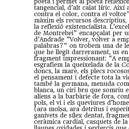
poeta i permet al poeta reflexio
tangencial, d’alt calat líric. Així
contra el color, contra el voltor”
màxim els recursos descriptius, 
la reflexió existencialista. L’exc
de Montrebei” encapçalat per u
d’Andrade “Volver, volver a em
palabras?” on trobem una de le
que he llegit darrerament, us en
fragment impressionant: “A emp
esgrafiem la queixelada de la C
doncs, la mare, els plecs rocoso
el pensament i defecte tota la v
també la germana, menuda com
blanca, un ciri bru que somriu e
aliens a la barbàrie de fora, con
pols, el vi i els queviures d’hom
(ara molsa, ara detritus i esperit
ganivets de sílex dentat, fragm
ceràmica cardial, casquets de la
llaunes oxidades i sextercis que