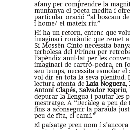
afany per comprendre la magnit
muntanya el poeta medita i ofre
particular oració “al boscam de
i home/ el mateix riu”
Hi ha un retorn, entenc que volu
imaginari romàntic que remet a 
Si Mossèn Cinto necessita banya
terbolesa del Pirineu per retrob
l’apèndix anul·lat per les conve
imaginari de cartró-pedra, en Jo
seu temps, necessita esmolar el s
vol dir en tota la seva plenitud. 
lectura atenta de
Laia Noguera, 
Antoni Clapés, Salvador Espriu
,
depurar la llengua i pautar les
mestratge. A “Decàleg a peu de fi
fins a aconseguir la paraula jus
peu de fita, el camí.”
El paisatge pren nom i s’ancora