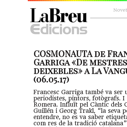
Novet
COSMONAUTA de Fra
Garriga «De mestres
deixebles» a La Van
(06.05.17)
Francesc Garriga també va ser 
periodistes, pintors, fotògrafs. 
Romera. Influït pel Càntic dels 
Guillén i Georg Trakl, “la seva p
entendre, no es va saber etique
com res de la tradició catalana