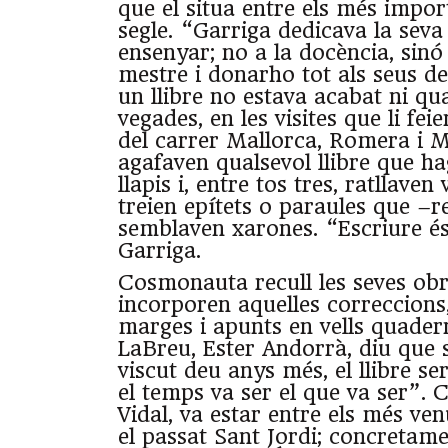
que el situa entre els més impor
segle. “Garriga dedicava la seva 
ensenyar; no a la docència, sinó 
mestre i donarho tot als seus dei
un llibre no estava acabat ni qu
vegades, en les visites que li feie
del carrer Mallorca, Romera i
agafaven qualsevol llibre que ha
llapis i, entre tos tres, ratllaven
treien epítets o paraules que –r
semblaven xarones. “Escriure és
Garriga.
Cosmonauta recull les seves ob
incorporen aquelles correccions,
marges i apunts en vells quadern
LaBreu, Ester Andorrà, diu que 
viscut deu anys més, el llibre se
el temps va ser el que va ser”.
Vidal, va estar entre els més ven
el passat Sant Jordi; concretam