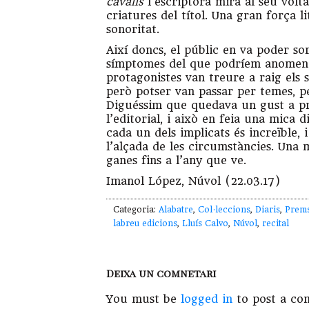
cavalls
l’escriptora mira al seu volt
criatures del títol. Una gran força l
sonoritat.
Així doncs, el públic en va poder sor
símptomes del que podríem anomenar 
protagonistes van treure a raig els s
però potser van passar per temes, p
Diguéssim que quedava un gust a pr
l’editorial, i això en feia una mica d
cada un dels implicats és increïble, 
l’alçada de les circumstàncies. Un
ganes fins a l’any que ve.
Imanol López, Núvol (22.03.17)
Categoria:
Alabatre
,
Col·leccions
,
Diaris
,
Prem
labreu edicions
,
Lluís Calvo
,
Núvol
,
recital
Deixa un comnetari
You must be
logged in
to post a co