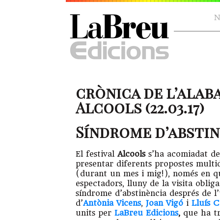
N
crònica de l’alab
Alcools (22.03.17)
Síndrome d’absti
El festival
Alcools
s’ha acomiadat de
presentar diferents propostes multi
(durant un mes i mig!), només en qu
espectadors, lluny de la visita obl
síndrome d’abstinència després de l
d’
Antònia Vicens
,
Joan Vigó
i
Lluís C
units per
LaBreu Edicions
,
que ha tr