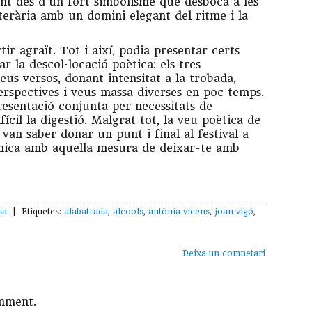
ant des d’un fort simbolisme que desboca a les
iterària amb un domini elegant del ritme i la
tir agraït. Tot i així, podia presentar certs
la descol·locació poètica: els tres
eus versos, donant intensitat a la trobada,
erspectives i veus massa diverses en poc temps.
esentació conjunta per necessitats de
ifícil la digestió. Malgrat tot, la veu poètica de
i van saber donar un punt i final al festival a
a mica amb aquella mesura de deixar-te amb
sa
| Etiquetes:
alabatrada
,
alcools
,
antònia vicens
,
joan vigó
,
Deixa un comnetari
mment.