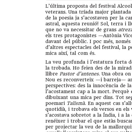
L’última proposta del festival Alcool
veterans. Una tríada major plantada 
de la poesia ja s’acostaven per la c
astral, aquesta reunió! Sol, terra i l
que no va necessitar de grans
atrez
els tres protagonistes —Antònia Vice
davant del públic. I poc més, només
d’altres espectacles del festival, la 
mica així, tal com és.
La veu profunda i l’estatura forta 
la trobada. Ho feien des de la mirad
llibre
Pastor d’antenes
. Una obra on
Nou es reconverteix —i barreja— amb
perspectives: des la innocència de la
l’acostament cap a la mort. Perquè e
dibuixant una mica per dins. Tot se
poemari
Talismà
. En aquest cas s’a
quotidià, i trobava els versos en el
s’acostava sobretot a la Índia, i a l
renéixer i trobar el que estàs busc
per projectar la veu de la mallorqu