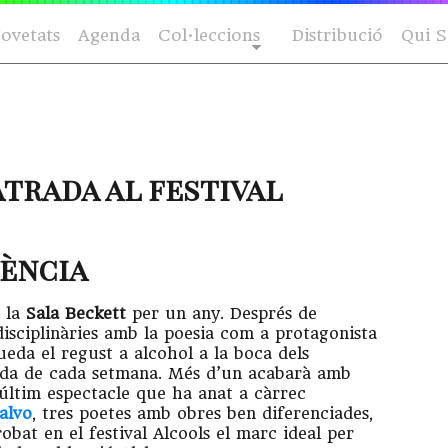
ovetats
Agenda
Col·leccions
Distribució
Qui 
atrada al festival
nència
 la
Sala Beckett
per un any. Després de
disciplinàries amb la poesia com a protagonista
eda el regust a alcohol a la boca dels
igada de cada setmana. Més d’un acabarà amb
’últim espectacle que ha anat a càrrec
alvo
, tres poetes amb obres ben diferenciades,
obat en el festival Alcools el marc ideal per