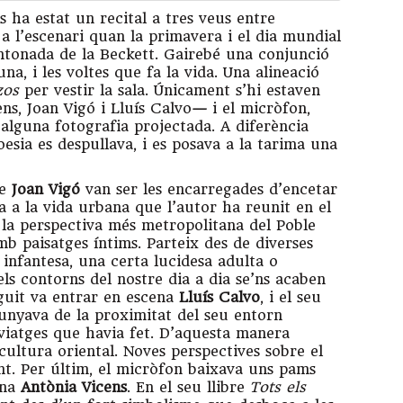
s ha estat un recital a tres veus entre
a l’escenari quan la primavera i el dia mundial
antonada de la Beckett. Gairebé una conjunció
luna, i les voltes que fa la vida. Una alineació
zos
per vestir la sala. Únicament s’hi estaven
ns, Joan Vigó i Lluís Calvo
—
i el micròfon,
 alguna fotografia projectada. A diferència
poesia es despullava, i es posava a la tarima una
de
Joan Vigó
van ser les encarregades d’encetar
a a la vida urbana que l’autor ha reunit en el
 la perspectiva més metropolitana del Poble
 paisatges íntims. Parteix des de diverses
 infantesa, una certa lucidesa adulta o
ls contorns del nostre dia a dia se’ns acaben
guit va entrar en escena
Lluís Calvo
, i el seu
llunyava de la proximitat del seu entorn
s viatges que havia fet. D’aquesta manera
a cultura oriental. Noves perspectives sobre el
ant. Per últim, el micròfon baixava uns pams
ina
Antònia Vicens
. En el seu llibre
Tots els