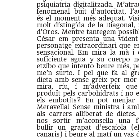
psiquiatria digitalitzada. M’atr
fenomenal buit d’autoritat, l’
és el moment més adequat. Vis
molt distingida de la Diagonal,
d’Oros. Mentre tantegem possibl
César em presenta una vident
personatge extraordinari que e
sensacional. Em mira la mà i
suficiente agua y su cuerpo n
etzibo que intento beure més, 
me’n surto. I pel que fa al gre
dieta amb sense greix per mor 
mira, riu, i m’adverteix que
produït pels carbohidrats i no el
els embotits? En pot menjar 
Meravella! Sense ministra i am
als carrers alliberat de dietes
nos sortir m’aconsella una fó
bullir un grapat d’escaiola (
canaris) i beure al matí un vas d