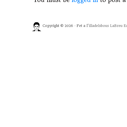
You must be
logged in
to post 
Copyright © 2026 · Fet a l'
illadelsbous
LaBreu Ed