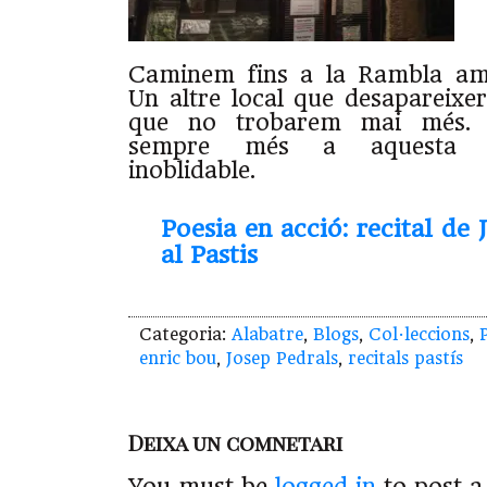
Caminem fins a la Rambla amb
Un altre local que desapareixer
que no trobarem mai més. L
sempre més a aquesta ve
inoblidable.
Poesia en acció: recital de 
al Pastis
Categoria:
Alabatre
,
Blogs
,
Col·leccions
,
enric bou
,
Josep Pedrals
,
recitals pastís
Deixa un comnetari