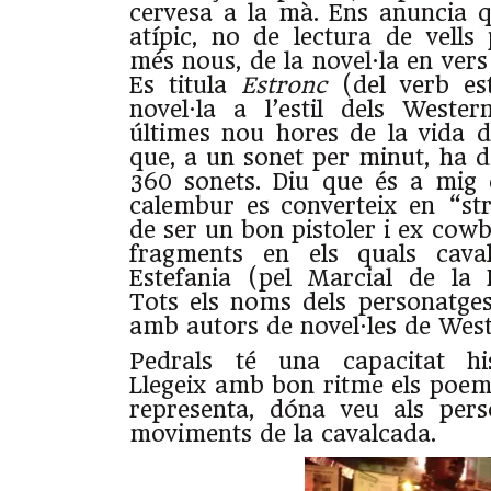
cervesa a la mà. Ens anuncia q
atípic, no de lectura de vells
més nous, de la novel·la en vers 
Es titula
Estronc
(del verb es
novel·la a l’estil dels Weste
últimes nou hores de la vida d’
que, a un sonet per minut, ha d
360 sonets. Diu que és a mig
calembur es converteix en “st
de ser un bon pistoler i ex cowb
fragments en els quals caval
Estefania (pel Marcial de la 
Tots els noms dels personatges
amb autors de novel·les de West
Pedrals té una capacitat his
Llegeix amb bon ritme els poem
representa, dóna veu als pers
moviments de la cavalcada.