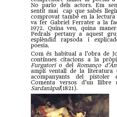
No parlo dels actors. Em se
sentit mai cap que sabés llegi
comprovat també en la lectura
va fer Gabriel Ferrater a la fa
1972. Quina veu, quina manera
Pedrals pertany a aquest gru
esplèndid rapsoda i explica
poesia.
Com és habitual a l’obra de J
contínues citacions a la pròp
Furgatori
o del
Romanço d’An
ampli ventall de la literatura 
acompanyants del pistoler és
Comenta versos d’un llibre 
Sardanàpal
(1821).