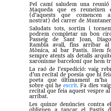
Pel camí saludem una reunió 
Maqueda que es reuneixen e
(d’aquests que comencen 
nostrat) del carrer de Muntaner
Saludats tots, sortim i torne
podrem completar un bon circu
Passeig de Sant Joan, Diago
Rambla avall, fins arribar a
Mònica, al bar Pastis. Hem f
sempre atents als detalls arquit
xaronisme barceloní que hem tr
La raó de l’expedició: vaig reb
d’un recital de poesia que hi fei
poeta que últimament m’ha i
sobre qui he
escrit
. Fa dies vai
recital que feia aquest vespre a
arribat.
Les quinze denúncies contra el
obliguen a tancar el Pastis d