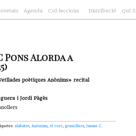
ovetats
Agenda
Col·leccions
Distribució
Qui 
C Pons Alorda a
5)
«Vetllades poètiques Anònims» recital
guera i Jordi Pàgès
nollers
iquetes:
alabatre
,
Anònims
,
el corc
,
granollers
,
Jaume C.