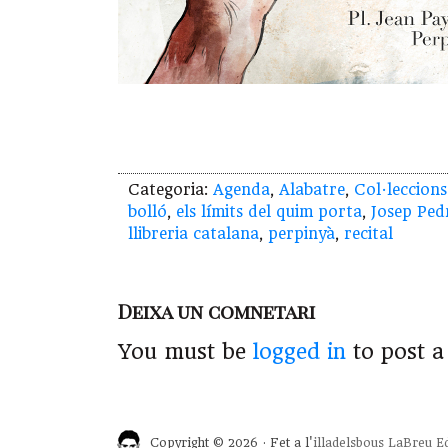
Categoria:
Agenda
,
Alabatre
,
Col·leccions
bolló
,
els límits del quim porta
,
Josep Ped
llibreria catalana
,
perpinyà
,
recital
Deixa un comnetari
You must be
logged in
to post 
Copyright © 2026 · Fet a l'
illadelsbous
LaBreu Ed