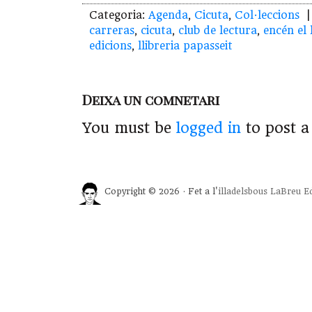
Categoria:
Agenda
,
Cicuta
,
Col·leccions
| 
carreras
,
cicuta
,
club de lectura
,
encén el 
edicions
,
llibreria papasseit
Deixa un comnetari
You must be
logged in
to post 
Copyright © 2026 · Fet a l'
illadelsbous
LaBreu Ed