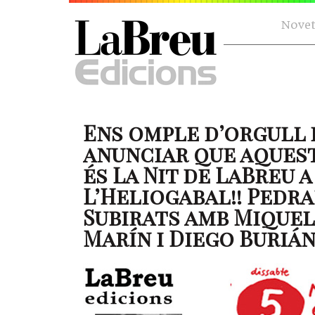
Novet
Ens omple d’orgull i
anunciar que aquest
és La Nit de LaBreu a
L’Heliogabal!! Pedra
Subirats amb Miquel
Marín i Diego Buriá