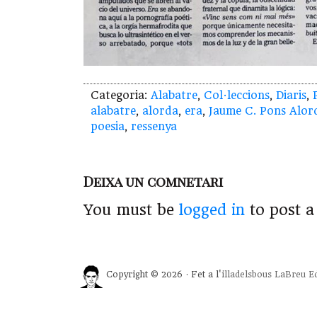
Categoria:
Alabatre
,
Col·leccions
,
Diaris
,
alabatre
,
alorda
,
era
,
Jaume C. Pons Alor
poesia
,
ressenya
Deixa un comnetari
You must be
logged in
to post 
Copyright © 2026 · Fet a l'
illadelsbous
LaBreu Ed